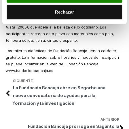
participantes crean sus propias versiones de esta obra.
Rechazar
En la actividad que desarrollan los colectivos en situación de
riesgo de exclusión, el trabajo se centra en la obra
Díptic de
fusta
(2005), que apela a la belleza de lo cotidiano. Los
participantes recrean esta pieza con materiales como paja,
témpera sólida, tierra, cintas o esparto.
Los talleres didácticos de Fundación Bancaja tienen carácter
gratuito. La información sobre horarios y modos de inscripción
se puede localizar en la web de Fundación Bancaja:
www.fundacionbancaja.es
SIGUIENTE
La Fundación Bancaja abre en Segorbe una
nueva convocatoria de ayudas para la
formación y la investigación
ANTERIOR
Fundación Bancaja prorroga en Sagunto la