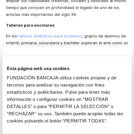
ampliar sus habilidades creativas, sociales y culturales al mismo
tiempo que conocen en profundidad el legado de uno de los
artistas más importantes del siglo XX.
Talleres para escolares
En los
talleres didácticos para escolares
, grupos de alumnos de
infantil, primaria, secundaria y bachiller exploran el arte como un
terreno de juego en el que huellas, símbolos, colores y texturas
ofrecen un amplio abanico para la práctica artística. La
experiencia comienza con una visita dialogada por la
Esta página web usa cookies
exposición, en la que la observación de materiales, capas y
signos en los cuadros de Tàpies despierta la imaginación,
FUNDACIÓN BANCAJA utiliza cookies propias y de
además de contribuir a la comprensión de su técnica pictórica y
terceros para analizar su navegación con fines
la contextualización histórica y artística de su legado.
estadísticos y publicitarios. Pulse para tener más
información o configurar cookies en “MOSTRAR
En el taller, los grupos trabajan con impresiones en plancha de
DETALLES” o para “PERMITIR LA SELECCIÓN” o
gel, una técnica de monotipia que permite crear imágenes
“RECHAZAR" su uso. También puede aceptar todas las
únicas aplicando pintura o tinta que se extiende con
brayer
cookies pulsando el botón “PERMITIR TODAS”.
sobre una superficie de gel y después se transfiere a papel o
tela al presionar. La idea de impresión como huella del gesto