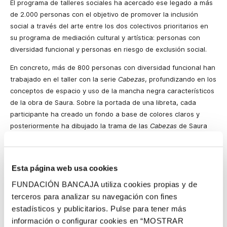
El programa de talleres sociales ha acercado ese legado a más
de 2.000 personas con el objetivo de promover la inclusión
social a través del arte entre los dos colectivos prioritarios en
su programa de mediación cultural y artística: personas con
diversidad funcional y personas en riesgo de exclusión social.
En concreto, más de 800 personas con diversidad funcional han
trabajado en el taller con la serie
Cabezas
, profundizando en los
conceptos de espacio y uso de la mancha negra característicos
de la obra de Saura. Sobre la portada de una libreta, cada
participante ha creado un fondo a base de colores claros y
posteriormente ha dibujado la trama de las
Cabezas
de Saura
con plumillas y pinceles.
En los colectivos en riesgo de exclusión, más de 700 personas
han abordado el trabajo en el taller inspirados por la serie de
Esta página web usa cookies
Saura
El perro de Goya
, un conjunto de cuatro litografías
FUNDACIÓN BANCAJA utiliza cookies propias y de
basadas en la célebre obra del pintor aragonés. Con témperas
terceros para analizar su navegación con fines
sólidas de colores primitivos (negro, gris y ocre) han trabajado
estadísticos y publicitarios. Pulse para tener más
sobre un soporte de cartón en el que se sitúa la silueta del
información o configurar cookies en “MOSTRAR
perro con un cuño que marca su contorno, personalizado