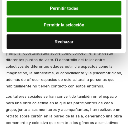
en contacto en el mismo espacio de trabajo a escolares de
Permitir todas
centros educativos de la ciudad de Valencia y a colectivos en
riesgo de la red de centros asistenciales de la provincia.
Permitir la selección
Por la experiencia han pasado en esta ocasión cuatro centros
escolares de Valencia que han trabajado en diferentes sesiones
con 17 entidades sociales. El objetivo es fomentar la integración
Rechazar
plena, la colaboración, la convivencia, y abogar por sensibilizar
y ampliar oportunidades sobre cómo concebir el arte desde
diferentes puntos de vista. El desarrollo del taller entre
colectivos de diferentes edades estimula aspectos como la
imaginación, la autoestima, el conocimiento y la psicomotricidad,
además de ofrecer espacios de ocio cultural a personas que
habitualmente no tienen contacto con estos entornos.
Los talleres sociales se han convertido también en el espacio
para una obra colectiva en la que los participantes de cada
grupo, junto a sus monitores y acompañantes, han realizado un
retrato sobre cartón en la pared de la sala, generando una obra
permanente y colectiva que remite a los géneros acumulativos