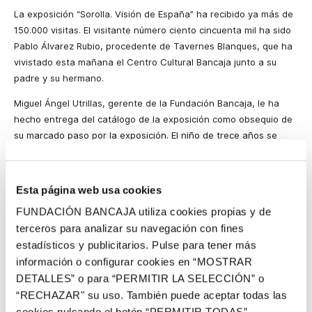
La exposición “Sorolla. Visión de España” ha recibido ya más de
150.000 visitas. El visitante número ciento cincuenta mil ha sido
Pablo Álvarez Rubio, procedente de Tavernes Blanques, que ha
vivistado esta mañana el Centro Cultural Bancaja junto a su
padre y su hermano.
Miguel Ángel Utrillas, gerente de
la Fundación Bancaja, le ha
hecho entrega del catálogo de la exposición como obsequio de
su marcado paso por la exposición. El niño de trece años se
declara un aficionado a los museos,
“pedí a mi padre venir a ver
la exposición porque lo vi por la tele y me pareció muy buena
idea”
, ha afirmado Pablo.
Esta página web usa cookies
“Sorolla. Visión de España”, ubicada en el Centro Cultural
FUNDACIÓN BANCAJA utiliza cookies propias y de
Bancaja de Valencia, estará abierta al público en Valencia hasta
terceros para analizar su navegación con fines
el próximo 31 de marzo. Hasta esa fecha los visitantes podrán
estadísticos y publicitarios. Pulse para tener más
disfrutar de los catorce lienzos que la Hispanic Society de Nueva
información o configurar cookies en “MOSTRAR
York encargó al pintor valenciano.
DETALLES” o para “PERMITIR LA SELECCIÓN” o
“RECHAZAR" su uso. También puede aceptar todas las
La exposición, que inauguró la reapertura del Centro Cultural
cookies pulsando el botón “PERMITIR TODAS”.