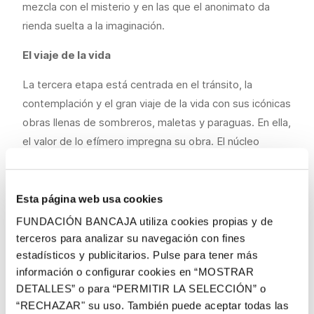
mezcla con el misterio y en las que el anonimato da
rienda suelta a la imaginación.
El viaje de la vida
La tercera etapa está centrada en el tránsito, la
contemplación y el gran viaje de la vida con sus icónicas
obras llenas de sombreros, maletas y paraguas. En ella,
el valor de lo efímero impregna su obra. El núcleo
esencial de la muestra transita por ciudades
cosmopolitas donde migrantes y viajeros discurren
entregados a la emoción y nostalgia que provoca la
Esta página web usa cookies
vida nómada.
FUNDACIÓN BANCAJA utiliza cookies propias y de
terceros para analizar su navegación con fines
En su búsqueda constante de la belleza, emplea el
estadísticos y publicitarios. Pulse para tener más
fetichismo para describir su propio viaje de vida vivida.
información o configurar cookies en “MOSTRAR
El artista se deleita en los objetos silenciosos que le
DETALLES” o para “PERMITIR LA SELECCIÓN” o
rodean y se deja admirar por el mestizaje y
“RECHAZAR" su uso. También puede aceptar todas las