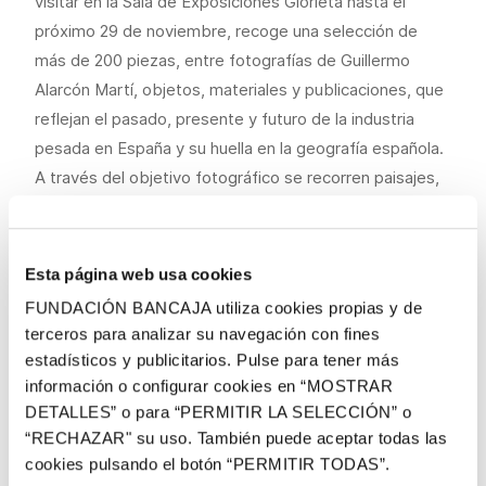
visitar en la Sala de Exposiciones Glorieta hasta el
próximo 29 de noviembre, recoge una selección de
más de 200 piezas, entre fotografías de Guillermo
Alarcón Martí, objetos, materiales y publicaciones, que
reflejan el pasado, presente y futuro de la industria
pesada en España y su huella en la geografía española.
A través del objetivo fotográfico se recorren paisajes,
construcciones, fábricas e instalaciones que
testimonian la historia de la industria pesada en España
desde su implantación, a mediados del siglo XIX, hasta
Esta página web usa cookies
la actualidad. La exposición permite contemplar
FUNDACIÓN BANCAJA utiliza cookies propias y de
imágenes del Alto Horno y la antigua nave de talleres
terceros para analizar su navegación con fines
de Puerto de Sagunto, de la Mina La Oportuna de
estadísticos y publicitarios. Pulse para tener más
Andorra, de la fábrica de locomotoras Voossloh, de la
información o configurar cookies en “MOSTRAR
acería de Arcerlor-Mital de Avilés o de los astilleros
DETALLES” o para “PERMITIR LA SELECCIÓN” o
“RECHAZAR" su uso. También puede aceptar todas las
navales de Gijón, entre muchas otras.
cookies pulsando el botón “PERMITIR TODAS”.