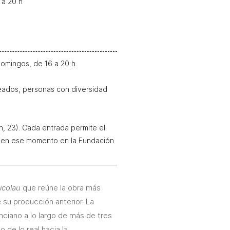
 a 20 h
Domingos, de 16 a 20 h.
eados, personas con diversidad
n, 23). Cada entrada permite el
s en ese momento en la Fundación
icolau
que reúne la obra más
 su producción anterior. La
enciano a lo largo de más de tres
 de lo real hacia la