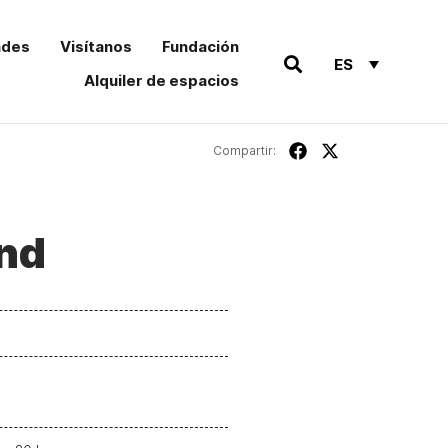
ades
Visítanos
Fundación
ES
Alquiler de espacios
Compartir:
and