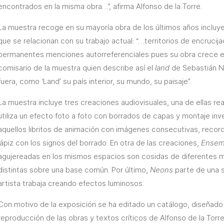
encontrados en la misma obra…”, afirma Alfonso de la Torre.
La muestra recoge en su mayoría obra de los últimos años incluy
que se relacionan con su trabajo actual: “…territorios de encruc
permanentes menciones autorreferenciales pues su obra crece en 
comisario de la muestra quien describe así el
land
de Sebastián N
fuera, como ‘Land’ su país interior, su mundo, su paisaje”.
La muestra incluye tres creaciones audiovisuales, una de ellas re
utiliza un efecto foto a foto con borrados de capas y montaje in
aquellos libritos de animación con imágenes consecutivas, recor
lápiz con los signos del borrado. En otra de las creaciones,
Ensem
agujereadas en los mismos espacios son cosidas de diferentes
distintas sobre una base común. Por último,
Neons
parte de una s
artista trabaja creando efectos luminosos.
Con motivo de la exposición se ha editado un catálogo, diseñado
reproducción de las obras y textos críticos de Alfonso de la Torre