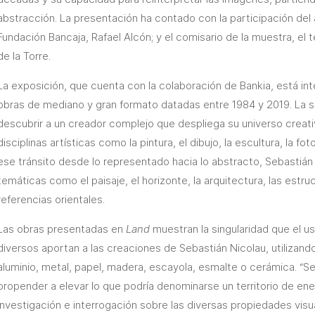
abstracción. La presentación ha contado con la participación del a
Fundación Bancaja, Rafael Alcón; y el comisario de la muestra, el t
de la Torre.
La exposición, que cuenta con la colaboración de Bankia, está i
obras de mediano y gran formato datadas entre 1984 y 2019. La 
descubrir a un creador complejo que despliega su universo creati
disciplinas artísticas como la pintura, el dibujo, la escultura, la foto
ese tránsito desde lo representado hacia lo abstracto, Sebastián 
temáticas como el paisaje, el horizonte, la arquitectura, las estruc
referencias orientales.
Las obras presentadas en
Land
muestran la singularidad que el u
diversos aportan a las creaciones de Sebastián Nicolau, utilizando 
aluminio, metal, papel, madera, escayola, esmalte o cerámica. “S
propender a elevar lo que podría denominarse un territorio de en
investigación e interrogación sobre las diversas propiedades visu