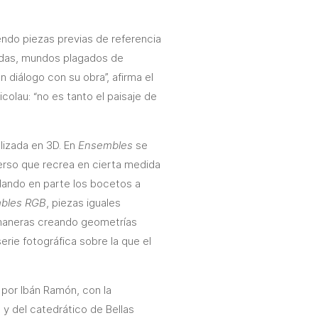
endo piezas previas de referencia
ijadas, mundos plagados de
diálogo con su obra”, afirma el
icolau:
“no es tanto el paisaje de
alizada en 3D. En
Ensembles
se
verso que recrea en cierta medida
dando en parte los bocetos a
bles RGB
, piezas iguales
 maneras creando geometrías
erie fotográfica sobre la que el
 por Ibán Ramón, con la
 y del catedrático de Bellas