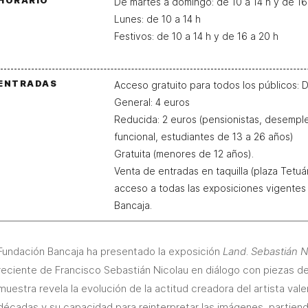
HORARIO
De martes a domingo: de 10 a 14 h y de 16
Lunes: de 10 a 14 h
Festivos: de 10 a 14 h y de 16 a 20 h
ENTRADAS
Acceso gratuito para todos los públicos: 
General: 4 euros
Reducida: 2 euros (pensionistas, desempl
funcional, estudiantes de 13 a 26 años)
Gratuita (menores de 12 años).
Venta de entradas en taquilla (plaza Tetuá
acceso a todas las exposiciones vigente
Bancaja.
Fundación Bancaja ha presentado la exposición
Land
.
Sebastián N
reciente de Francisco Sebastián Nicolau en diálogo con piezas de
muestra revela la evolución de la actitud creadora del artista val
décadas y su capacidad para reinterpretar las imágenes, partiendo