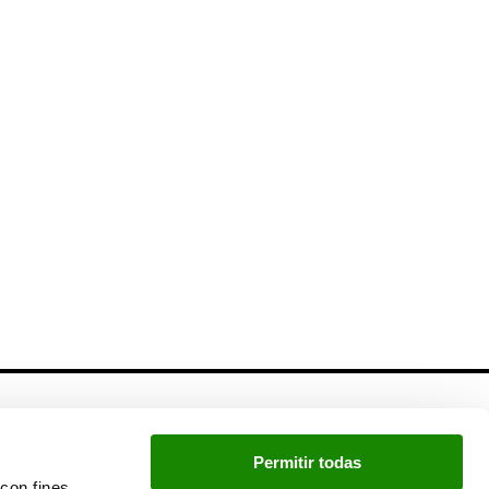
Newsletter
Permitir todas
Si quieres estar a la última, inscríbete a nuestra
con fines