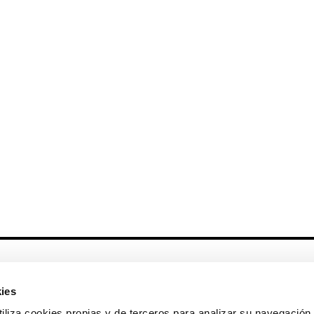
Otros enlaces
ies
CrediMonte ↗
Alquiler de espacios
a cookies propias y de terceros para analizar su navegación 