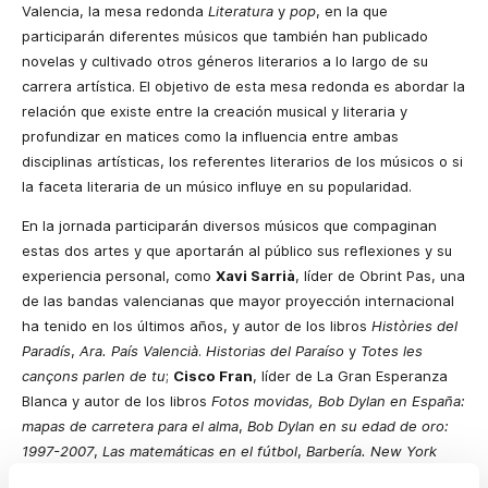
Valencia, la mesa redonda
Literatura
y
pop
, en la que
participarán diferentes músicos que también han publicado
novelas y cultivado otros géneros literarios a lo largo de su
carrera artística. El objetivo de esta mesa redonda es abordar la
relación que existe entre la creación musical y literaria y
profundizar en matices como la influencia entre ambas
disciplinas artísticas, los referentes literarios de los músicos o si
la faceta literaria de un músico influye en su popularidad.
En la jornada participarán diversos músicos que compaginan
estas dos artes y que aportarán al público sus reflexiones y su
experiencia personal, como
Xavi Sarrià
, líder de Obrint Pas, una
de las bandas valencianas que mayor proyección internacional
ha tenido en los últimos años, y autor de los libros
Històries del
Paradís
,
Ara. País Valencià
.
Historias del Paraíso
y
Totes les
cançons parlen de tu
;
Cisco Fran
, líder de La Gran Esperanza
Blanca y autor de los libros
Fotos movidas, Bob Dylan en España:
mapas de carretera para el alma
,
Bob Dylan en su edad de oro:
1997-2007
,
Las matemáticas en el fútbol
,
Barbería.
New York
State of Mind
y
Enfermedades raras
;
Néstor Mir
, cantautor rock