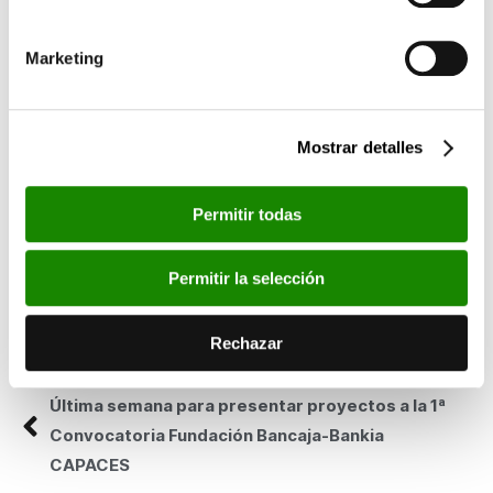
y la revista Rolling Stone. Es, además, autor de los libros
Morrissey y los Smiths. Inmortal luz del norte
,
R.E.M. El reverso
Marketing
del sueño americano
y
Fragmentos de una década. Tendencias,
transformaciones y claves del rock del nuevo milenio
.
La jornada se desarrollará mañana martes, 27 de enero, a las
Mostrar detalles
19:00 horas, en el Centro Cultural Bancaja de Valencia. La
entrada es gratuita, pero limitada al aforo de la sala.
Permitir todas
Esta noticia en los medios:
www.levante.com
Permitir la selección
www.mondosonoro.es
www.beatvalencia.es
Rechazar
SIGUIENTE
Última semana para presentar proyectos a la 1ª
Convocatoria Fundación Bancaja-Bankia
CAPACES