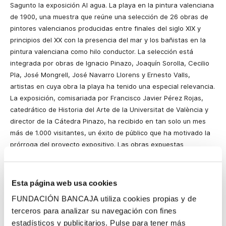
Sagunto la exposición Al agua. La playa en la pintura valenciana
de 1900, una muestra que reúne una selección de 26 obras de
pintores valencianos producidas entre finales del siglo XIX y
principios del XX con la presencia del mar y los bañistas en la
pintura valenciana como hilo conductor. La selección está
integrada por obras de Ignacio Pinazo, Joaquín Sorolla, Cecilio
Pla, José Mongrell, José Navarro Llorens y Ernesto Valls,
artistas en cuya obra la playa ha tenido una especial relevancia.
La exposición, comisariada por Francisco Javier Pérez Rojas,
catedrático de Historia del Arte de la Universitat de València y
director de la Cátedra Pinazo, ha recibido en tan solo un mes
más de 1.000 visitantes, un éxito de público que ha motivado la
prórroga del proyecto expositivo. Las obras expuestas
pertenecen a los fondos de la Colección Fundación Bancaja, a
la Casa Museo Pinazo de Godella y a distintas colecciones
privadas.
Esta página web usa cookies
Pinazo, como pionero, captó la esencia del paisaje marino y la
FUNDACIÓN BANCAJA utiliza cookies propias y de
playa en estampas de pequeño formato, mientras que Sorolla
terceros para analizar su navegación con fines
amplió el tamaño de los lienzos e internacionalizó con sus
estadísticos y publicitarios. Pulse para tener más
trabajos los escenarios de la playa valenciana: sus barcas de