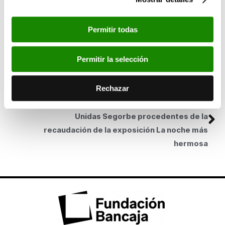
sábado, de 17 a 21 h.
SIGUIENTE
Permitir todas
Fundación Bancaja acoge mañana una mesa
redonda sobre la relación entre la música pop y
Permitir la selección
la literatura
Rechazar
ANTERIOR
Fundación Bancaja entrega 500 euros a Manos
Unidas Segorbe procedentes de la
recaudación de la exposición La noche más
hermosa