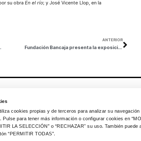
 por su obra
En el río
; y José Vicente Llop, en la
ANTERIOR
 verano del Espacio Carmen Thyssen
Fundación Bancaja presenta la exposición 30 años de diseño industrial en la UPV
Otros enlaces
ies
CrediMonte ↗
Alquiler de espacios
a cookies propias y de terceros para analizar su navegación 
Colección de arte
Solicitud de imágenes de la
ios. Pulse para tener más información o configurar cookies en 
colección de arte
ITIR LA SELECCIÓN” o “RECHAZAR" su uso. También puede a
Publicaciones
Comunicación
botón “PERMITIR TODAS”.
Contacto