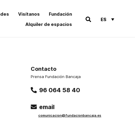
ades
Visítanos
Fundación
ES
Alquiler de espacios
Contacto
Prensa Fundación Bancaja
96 064 58 40
email
comu
nicacion@funda
cionbancaja.es