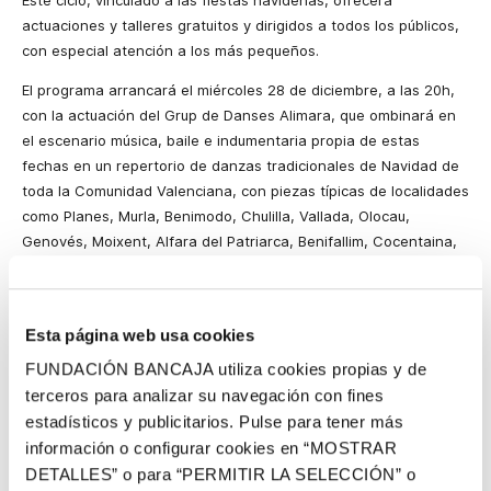
Este ciclo, vinculado a las fiestas navideñas, ofrecerá
actuaciones y talleres gratuitos y dirigidos a todos los públicos,
con especial atención a los más pequeños.
El programa arrancará el miércoles 28 de diciembre, a las 20h,
con la actuación del Grup de Danses Alimara, que ombinará en
el escenario música, baile e indumentaria propia de estas
fechas en un repertorio de danzas tradicionales de Navidad de
toda la Comunidad Valenciana, con piezas típicas de localidades
como Planes, Murla, Benimodo, Chulilla, Vallada, Olocau,
Genovés, Moixent, Alfara del Patriarca, Benifallim, Cocentaina,
Algemesí, Benigànim, Vall d’Uixó, Alcàsser y l’Horta de València.
El jueves 29 de diciembre, a las 18:30h, los coralistas del Orfeó
Valencià Infantil (OVI), con edades entre los 4 y los 17 años,
Esta página web usa cookies
ofrecen un concierto de Navidad con versiones corales de
FUNDACIÓN BANCAJA utiliza cookies propias y de
canciones tradicionales navideñas de diversos países.
terceros para analizar su navegación con fines
A continuación, el martes 3 de enero se celebra en la Fundación
estadísticos y publicitarios. Pulse para tener más
el taller Bailando con formas, de la mano de Maduixa Teatre. En
información o configurar cookies en “MOSTRAR
este taller de danza contemporánea y audiovisuales, dirigido a
DETALLES” o para “PERMITIR LA SELECCIÓN” o