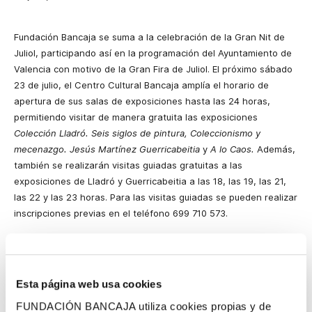
Fundación Bancaja se suma a la celebración de la Gran Nit de
Juliol, participando así en la programación del Ayuntamiento de
Valencia con motivo de la Gran Fira de Juliol. El próximo sábado
23 de julio, el Centro Cultural Bancaja amplía el horario de
apertura de sus salas de exposiciones hasta las 24 horas,
permitiendo visitar de manera gratuita las exposiciones
Colección Lladró. Seis siglos de pintura, Coleccionismo y
mecenazgo. Jesús Martínez Guerricabeitia
y
A lo Caos.
Además,
también se realizarán visitas guiadas gratuitas a las
exposiciones de Lladró y Guerricabeitia a las 18, las 19, las 21,
las 22 y las 23 horas. Para las visitas guiadas se pueden realizar
inscripciones previas en el teléfono 699 710 573.
Junto a esto, se realizarán al aire libre en la explanada de la
Plaza Tetuán tres talleres didácticos de arte gratuitos dirigidos
a público familiar. En los talleres, que tendrán lugar a las 20, las
Esta página web usa cookies
21 y a las 22 horas, se trabajarán distintas acciones
relacionadas con disciplinas artísticas como la arquitectura, la
FUNDACIÓN BANCAJA utiliza cookies propias y de