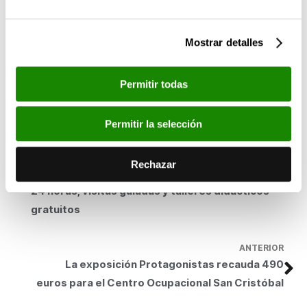
dimensión y, en los últimos años, tienden a la abstracción. La
obra de Liliane Tomasko ha sido objeto recientemente de
exposiciones en museos y galerías como el Lowe Art Museum de
Mostrar detalles
Miami, el Phoenix Art Museum, el Garrison Arts Center de Nueva
York, la galería Timothy Taylor de Londres o la Kunsthalle de
Permitir todas
Rostock.
Permitir la selección
SIGUIENTE
Fundación Bancaja celebra la Gran Nit de Juliol
Rechazar
con la apertura de sus exposiciones hasta las
24 horas, visitas guiadas y talleres didácticos
gratuitos
ANTERIOR
La exposición Protagonistas recauda 490
euros para el Centro Ocupacional San Cristóbal