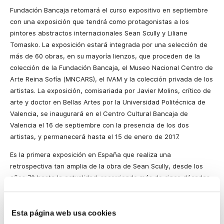
Fundación Bancaja retomará el curso expositivo en septiembre
con una exposición que tendrá como protagonistas a los
pintores abstractos internacionales Sean Scully y Liliane
Tomasko. La exposición estará integrada por una selección de
más de 60 obras, en su mayoría lienzos, que proceden de la
colección de la Fundación Bancaja, el Museo Nacional Centro de
Arte Reina Sofía (MNCARS), el IVAM y la colección privada de los
artistas. La exposición, comisariada por Javier Molins, crítico de
arte y doctor en Bellas Artes por la Universidad Politécnica de
Valencia, se inaugurará en el Centro Cultural Bancaja de
Valencia el 16 de septiembre con la presencia de los dos
artistas, y permanecerá hasta el 15 de enero de 2017.
Es la primera exposición en España que realiza una
retrospectiva tan amplia de la obra de Sean Scully, desde los
años 70 hasta la actualidad, recorriendo más de cinco décadas
de producción. Además, se trata también de la primera muestra
que confronta en el mismo espacio la obra de Scully con la de
Liliane Tomasko, dos artistas que comparten también sus vidas.
Esta página web usa cookies
Este encuentro permitirá ver en el mismo espacio el trabajo de