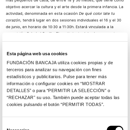
más pequeños de casa, de entre 18 y 36 meses, que tiene como
objetivo acercar la cultura y el arte desde la primera infancia. La
actividad, denominada en esta ocasión
De qué color late tu
corazón,
tendrá lugar en dos sesiones individuales el 16 y el 30
de junio, en horario de 10:30 a 11:30h. Estará vinculada a la
exposición
Soledad Sevilla. El sentimiento del color
, presente en
el Centro Cultural Bancaja hasta finales de junio.
En primer lugar, los pequeños se adentrarán en el mundo de los
Esta página web usa cookies
colores mediante la lectura coral del libro ‘La reina de los
FUNDACIÓN BANCAJA utiliza cookies propias y de
colores’, con el que, además de reflexionar sobre los
terceros para analizar su navegación con fines
sentimientos que les provoca cada tonalidad, realizarán una
estadísticos y publicitarios. Pulse para tener más
actividad en grupo para clasificar por colores una serie de
información o configurar cookies en “MOSTRAR
elementos de la vida cotidiana. A continuación, tras un ejercicio
DETALLES” o para “PERMITIR LA SELECCIÓN” o
de expresión corporal, el grupo se acercará a contemplar la
instalación temporal de Soledad Sevilla ‘Te llamaré hoja’. Allí, en
“RECHAZAR" su uso. También puede aceptar todas las
la sala de la exposición, descubrirán diferentes formas y
cookies pulsando el botón “PERMITIR TODAS”.
conocerán la diferencia entre los tonos cálidos y los fríos. Por
último, cada bebé dará rienda suelta a la creatividad con
pintura, creando su propia obra de arte.
Selección