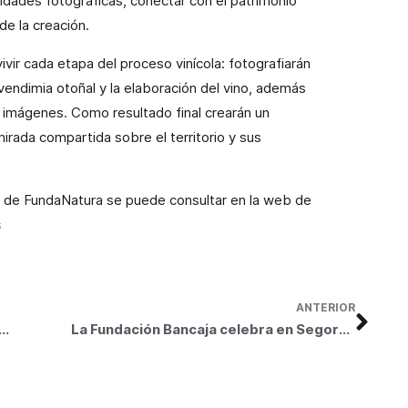
ilidades fotográficas, conectar con el patrimonio
de la creación.
ivir cada etapa del proceso vinícola: fotografiarán
a vendimia otoñal y la elaboración del vino, además
s imágenes. Como resultado final crearán un
mirada compartida sobre el territorio y sus
n de FundaNatura se puede consultar en la web de
s
ANTERIOR
ión Bancaja presenta la exposición
Tàpies. Última década (2002-2012)
La Fundación Bancaja celebra en Segorbe el Día Internacional de la Mujer con teatro y poesía