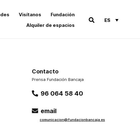
ades
Visítanos
Fundación
ES
Alquiler de espacios
Contacto
Prensa Fundación Bancaja
96 064 58 40
email
comu
nicacion@funda
cionbancaja.es