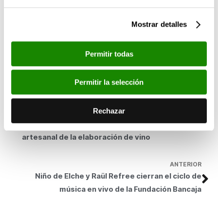
La representación tendrá lugar el domingo 8 de marzo, a las 18
Mostrar detalles
horas, en el Teatro Serrano de Segorbe. La entrada es gratuita,
siendo imprescindible el acceso con entradas, que se podrán
recoger en la Casa Garceran, Calle Colón, 23 de Segorbe el día
Permitir todas
5 marzo de 11 a 13 horas horas. Toda la información se puede
consultar en la web de la Fundación Bancaja:
www.fundacionbancaja.es
Permitir la selección
SIGUIENTE
Fundación Bancaja ofrece en Segorbe un taller
Rechazar
fotográfico para documentar el proceso
artesanal de la elaboración de vino
ANTERIOR
Niño de Elche y Raül Refree cierran el ciclo de
música en vivo de la Fundación Bancaja