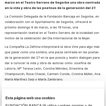
marzo en el Teatro Serrano de Segorbe una obra centrada
en la vida y obra de las poetisas de la generación del 27.
La Comisión Delegada de la Fundación Bancaja en Segorbe, en
colaboración con el Ayuntamiento de Segorbe, ofrecerá el
próximo domingo 8 de marzo, a las 18 horas, una
representación teatral en el Teatro Serrano de la localidad con
motivo de la celebración del Día Internacional de la Mujer.
La Compañía
La Zafirina
interpretará la obra
Vine para algo más
que pasar como una sombra
, una pieza centrada en las poetas
de la generación del 27 en la que poesía y teatro dialogan para
dar a conocer la vida y obra de autoras como Josefina de
Latorre, Mª Teresa León, Concha Méndez, Ernestina de
Champourcín, Rosa Chacel, Carmen Conde, Cristina Müller, Ana
María Martínez Sagi o María Zambrano.
A través de reflexiones y versos, la obra rescata del olvido la
creación de estas mujeres siguiendo el personaje de una poeta
Esta página web usa cookies
que emerge desde las sombras con sombreros, cartas y una
pequeña maleta en la que aparecen los nombres de estas
FUNDACIÓN BANCAJA utiliza cookies propias y de