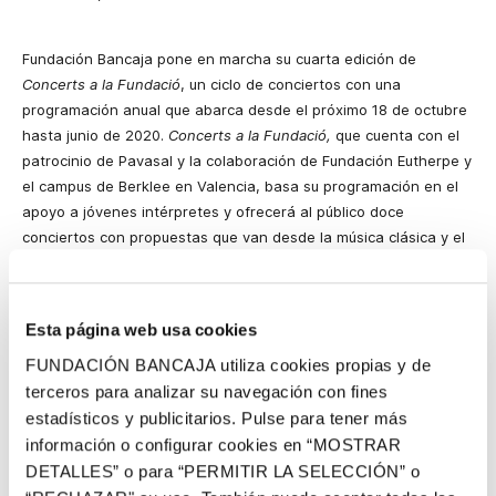
Fundación Bancaja pone en marcha su cuarta edición de
Concerts a la Fundació
, un ciclo de conciertos con una
programación anual que abarca desde el próximo 18 de octubre
hasta junio de 2020.
Concerts a la Fundació,
que cuenta con el
patrocinio de Pavasal y la colaboración de Fundación Eutherpe y
el campus de Berklee en Valencia, basa su programación en el
apoyo a jóvenes intérpretes y ofrecerá al público doce
conciertos con propuestas que van desde la música clásica y el
global jazz al flamenco y el pop.
Por estilos, las actuaciones de flamenco correrán a cargo de los
artistas Kiki Morente y Alba Molina. Los conciertos de pop
Esta página web usa cookies
estarán protagonizados por el grupo valenciano Gener, la
FUNDACIÓN BANCAJA utiliza cookies propias y de
cantante Soledad Vélez y la agrupación The Beat Music Study.
terceros para analizar su navegación con fines
En cuanto a las propuestas de global jazz, estarán
estadísticos y publicitarios. Pulse para tener más
interpretadas por estudiantes del campus de Berklee en
información o configurar cookies en “MOSTRAR
Valencia, mientras que las citas de música clásica contarán con
DETALLES” o para “PERMITIR LA SELECCIÓN” o
artistas y agrupaciones como Silvia Vázquez y Carles Budo en