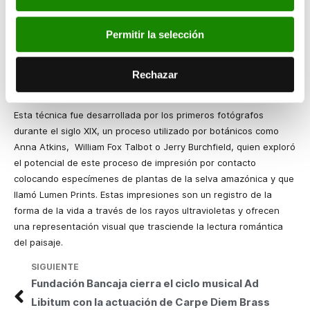
Sobre la técnica Lumen
Permitir la selección
Una impresión Lumen es un fotograma solar: un proceso
fotográfico sin cámara ni objetivos, sobre papel fotográfico en
blanco y negro por acción directa del sol y posterior escaneado
Rechazar
digital.
Esta técnica fue desarrollada por los primeros fotógrafos
durante el siglo XIX, un proceso utilizado por botánicos como
Anna Atkins, William Fox Talbot o Jerry Burchfield, quien exploró
el potencial de este proceso de impresión por contacto
colocando especímenes de plantas de la selva amazónica y que
llamó Lumen Prints. Estas impresiones son un registro de la
forma de la vida a través de los rayos ultravioletas y ofrecen
una representación visual que trasciende la lectura romántica
del paisaje.
SIGUIENTE
Fundación Bancaja cierra el ciclo musical Ad
Libitum con la actuación de Carpe Diem Brass