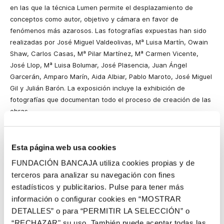
en las que la técnica Lumen permite el desplazamiento de
conceptos como autor, objetivo y cámara en favor de
fenómenos más azarosos. Las fotografías expuestas han sido
realizadas por José Miguel Valdeolivas, Mª Luisa Martín, Owain
Shaw, Carlos Casas, Mª Pilar Martínez, Mª Carmen Vicente,
José Llop, Mª Luisa Bolumar, José Plasencia, Juan Ángel
Garcerán, Amparo Marín, Aida Albiar, Pablo Maroto, José Miguel
Gil y Julián Barón. La exposición incluye la exhibición de
fotografías que documentan todo el proceso de creación de las
obras.
La literatura está también presente gracias a la colaboración
del dramaturgo y poeta Javier Vicedo, que ha escrito un poema
Esta página web usa cookies
inspirado en la visión de las fotografías expuestas y a partir de
FUNDACIÓN BANCAJA utiliza cookies propias y de
su propia relación personal con Jinquer. Junto la imagen y la
terceros para analizar su navegación con fines
palabra, el sonido se ha incorporado a esta propuesta cultural a
través del paisaje sonoro creado por Manuel Vargas a partir de
estadísticos y publicitarios. Pulse para tener más
los sonidos ambiente de Jinquer.
información o configurar cookies en “MOSTRAR
DETALLES” o para “PERMITIR LA SELECCIÓN” o
La muestra puede visitarse en la Casa Garcerán de Segorbe
“RECHAZAR" su uso. También puede aceptar todas las