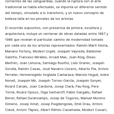
corrientes de las vanguardias, cuando la ruptura con el arte
tradicional se había efectuado, se imponía un diferente sentido
del tiempo, vinculado a lo transitorio, y un nuevo concepto de
belleza latía en los pinceles de los artistas.
El recorrido expositivo, con presencia de pintura, escultura y
arquitectura, incluye un centenar de obras datadas entre 1867 y
1986 que revelan el particular camino de modernidad tomado
por cada uno de los artistas representados: Ramón Martí Alsina,
Mariano Fortuny, Modest Urgell, Joaquim Vayreda, Baldomer
Galofre, Francesc Miralles, Arcadi Mas, Joan Roig, Eliseu
Meifrèn, Joan Llimona, Santiago Rusiñol, Lluís Graner, Joaquín
Sorolla, Ramón Casas, José Navarro Llorens, Alberto Pla, Antoni
Ferrater, Hermenegildo Anglada Camarasa, Manolo Hugué, Isidre
Nonell, Joaquim Mir, Joaquín Torres-García, Joaquim Sunyer,
Ricard Canals, Joan Cardona, Josep Clarà, Pau Roig, Pere
Torné, Ricard Opisso, Olga Sacharoff, Pablo Gargallo, Rafael
Benet, Rafael Durancamps, Josep de Togores, Manuel Moreno
Gimeno, Josep Amat, Josep Puigdengolas, Emili Grau, Antoni
Clavé, Antoni Tàpies, Albert Ràfols-Casamada, Modest Cuixart,