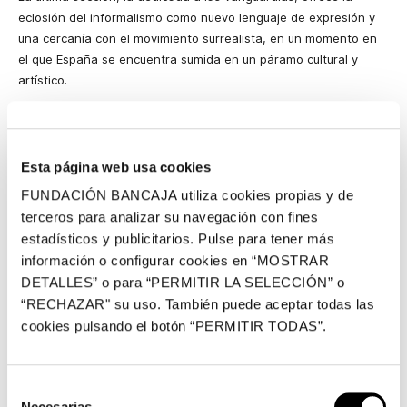
eclosión del informalismo como nuevo lenguaje de expresión y
una cercanía con el movimiento surrealista, en un momento en
el que España se encuentra sumida en un páramo cultural y
artístico.
De la melancolía a la realidad: romanticismo y naturalismo
El panorama artístico español en 1860, al igual que el europeo,
Esta página web usa cookies
se encontraba en la encrucijada de dos corrientes artísticas
diametralmente opuestas: por una parte, se seguían realizando
FUNDACIÓN BANCAJA utiliza cookies propias y de
composiciones con acusado carácter romántico e historicista, al
terceros para analizar su navegación con fines
tiempo que ya comenzaba a vislumbrarse en una generación de
estadísticos y publicitarios. Pulse para tener más
jóvenes artistas las ansias de renovación del lenguaje plástico,
información o configurar cookies en “MOSTRAR
encontrando en la pintura del paisaje y la naturaleza una vía de
DETALLES” o para “PERMITIR LA SELECCIÓN” o
escape para sus inquietudes.
“RECHAZAR" su uso. También puede aceptar todas las
En el ámbito mediterráneo (Cataluña y Valencia) emergerá de
cookies pulsando el botón “PERMITIR TODAS”.
una manera patente un grupo de pintores que tendrán el
paisaje como fuente de inspiración directa y como vía para
canalizar el desarrollo de la pintura moderna.
Selección
Necesarias