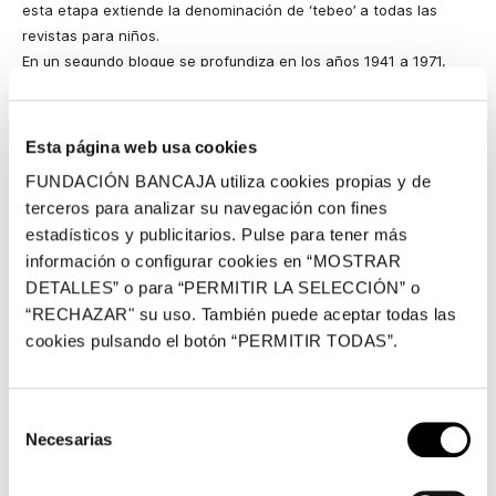
esta etapa extiende la denominación de ‘tebeo’ a todas las
revistas para niños.
En un segundo bloque se profundiza en los años 1941 a 1971,
instaurado ya el régimen franquista, en los que TBO entra en un
periodo de incertidumbre. De hecho, desde diciembre de 1938 a
1941 se suspendió la publicación del semanario, debido a las
Esta página web usa cookies
dificultades que la legislación del momento impuso sobre el
FUNDACIÓN BANCAJA utiliza cookies propias y de
acceso a las partidas de papel. Sin embargo, a partir de los
terceros para analizar su navegación con fines
años 40, TBO experimenta su etapa más creativa y brillante,
estadísticos y publicitarios. Pulse para tener más
con la creación de La Familia Ulises, de Mario Benejam, que se
información o configurar cookies en “MOSTRAR
convirtió en un reflejo de las miserias sociales de la época. A
DETALLES” o para “PERMITIR LA SELECCIÓN” o
partir de 1952, los permisos de publicación se normalizan y
“RECHAZAR" su uso. También puede aceptar todas las
comienza la edad de oro de TBO.
cookies pulsando el botón “PERMITIR TODAS”.
Por último, la exposición aglutina en un último bloque ejemplares
de la revista TBO desde 1972 a 1998. Durante este periodo, la
publicación pasará a depender de distintas ediciones, como
Selección
suplemento en los periódicos El Correo Catalán o Última Hora o
Necesarias
incluso de la revista Lecturas. En mayo de 1983 desaparece y se
de
vende a la Editorial Burguera, que relanza la publicación pero
consentimiento
sólo durante siete entregas. Ediciones B, como heredera de