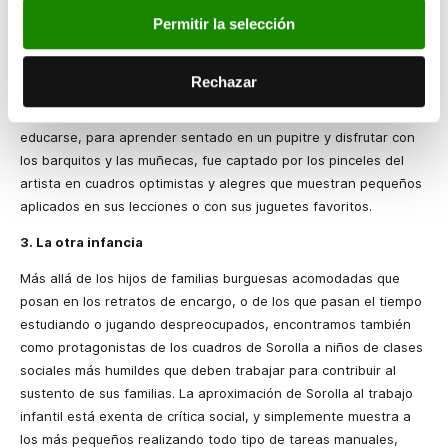
Ilustración que promovían una infancia gozosa y culta –por ejem­
Permitir la selección
plo en el
Emilio, o De la educación
de Jean-Jacques Rousseau–
pronto se entendió que el juego y el estudio eran facetas
Rechazar
importantes a cultivar por los que serían los adultos del mañana,
para crear una sociedad mejor. Este tiempo para formarse y
educarse, para aprender sentado en un pupitre y disfrutar con
los barquitos y las muñecas, fue captado por los pinceles del
artista en cuadros op­timistas y alegres que muestran pequeños
aplicados en sus lecciones o con sus juguetes favoritos.
3.
La otra infancia
Más allá de los hijos de familias burguesas acomodadas que
posan en los retratos de encargo, o de los que pasan el tiempo
estudiando o jugando despreocupados, encontramos también
como protagonistas de los cuadros de Sorolla a niños de clases
sociales más humildes que deben tra­bajar para contribuir al
sustento de sus familias. La aproximación de Sorolla al trabajo
infantil está exenta de crítica social, y simplemente muestra a
los más pequeños realizando todo tipo de tareas manuales,