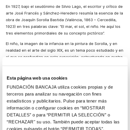
En 1927, bajo el seudónimo de Silvio Lago, el escritor y crítico de
arte José Francés y Sánchez-Heredero resumía la esencia de la
obra de Joaquín Sorolla Bastida (València, 1863 – Cercedilla,
1923) en tres palabras clave: “El mar, el sol, el niño. He aquí los
tres elementos primordiales de su concepto pictórico”.
El niño, la imagen de la infancia en la pintura de Sorolla, y en
realidad en el arte del siglo XIX, es un tema poco estudiado y en
el que se profundiza en esta exposición, estructurada en cuatro
secciones:
El centro de la familia,
El mundo de los niños
,
La otra
infancia
y
La alegría del agua
.
Esta página web usa cookies
1. El centro de la familia
FUNDACIÓN BANCAJA utiliza cookies propias y de
Sorolla fue un hombre eminentemente familiar. Huérfano a los
terceros para analizar su navegación con fines
dos años, encontró en la familia creada junto a su esposa
estadísticos y publicitarios. Pulse para tener más
Clotilde García del Castillo, el pilar firme sobre el que sustentar
información o configurar cookies en “MOSTRAR
su vida como hombre y como pintor y una inagotable fuente de
DETALLES” o para “PERMITIR LA SELECCIÓN” o
inspiración.
“RECHAZAR" su uso. También puede aceptar todas las
Con el nacimiento de sus tres hijos, María Clotilde, Joaquín y
cookies pulsando el botón “PERMITIR TODAS”.