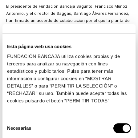
El presidente de Fundación Bancaja Sagunto, Francisco Muñoz
Antonino, y el director de Saggas, Santiago Álvarez Fernández,
han firmado un acuerdo de colaboración por el que la planta de
regasificación de Sagunto apoyará, dentro de su estrategia de
responsabilidad social, la programación cultural y social de la
Fundación Bancaja en Sagunto durante 2019.
Esta página web usa cookies
La colaboración permitirá apoyar la organización de
FUNDACIÓN BANCAJA utiliza cookies propias y de
exposiciones y talleres didácticos en un año en el que la
terceros para analizar su navegación con fines
Generalitat valenciana ha designado como Capital Cultural
estadísticos y publicitarios. Pulse para tener más
Valenciana (CCV) 2018-2019 a Sagunto, un reconocimiento que
información o configurar cookies en “MOSTRAR
destaca la amplia oferta cultural de la localidad.
DETALLES” o para “PERMITIR LA SELECCIÓN” o
El presidente de Fundación Bancaja en Sagunto, Francisco
“RECHAZAR" su uso. También puede aceptar todas las
Muñoz Antonino, ha mostrado su satisfacción por la firma de
cookies pulsando el botón “PERMITIR TODAS”.
esta colaboración, que “
nos permite consolidar nuestra
programación y seguir ofreciendo a los vecinos de Sagunto y de
todo el Camp de Morvedre propuestas interesantes y de calidad
Selección
tanto desde el punto de vista cultural como social”’
.
Necesarias
de
consentimiento