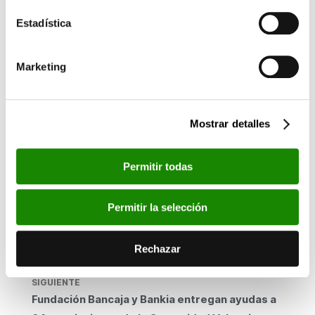
colaborar con organizaciones sociales comprometidas con los
Estadística
colectivos más desfavorecidos. Este año, Bankia se ha sumado
por primera vez al programa, siguiendo su compromiso y
estrategia de responsabilidad corporativa, cuyo objetivo es dar
Marketing
respuesta a las necesidades de la sociedad actual, colaborando
con organizaciones locales que trabajan en la erradicación de la
pobreza y la integración social. El Centro Cultural Bancaja de
Mostrar detalles
Valencia acogerá el martes 16 de julio, a las 18:30 horas, el acto
de entrega de estas ayudas a las asociaciones que han recibido
el apoyo de la convocatoria. Toda la información y el listado de
Permitir todas
asociaciones beneficiarias puede consultarse en la web de
Fundación Bancaja: www.fundacionbancaja.es
Permitir la selección
Esta noticia en los medios:
www.abc.es
Rechazar
www.levante-emv.com
SIGUIENTE
Fundación Bancaja y Bankia entregan ayudas a