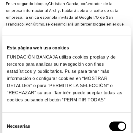
En un segundo bloque,Christian García, cofundador de la
empresa internacional Archy, hablará sobre el éxito de esta
empresa, la única española invitada al Google I/O de San
Francisco. Por último,se desarrollará un tercer bloque en el que
los tres expertos mencionados analizarán en una mesa redonda
las claves del presente y el futuro del sector de las nuevas
tecnologías.
Esta página web usa cookies
La jornada se desarrollará el próximo martes, 25 de junio, a las
FUNDACIÓN BANCAJA utiliza cookies propias y de
17:00 horas, en el Centro Cultural Bancaja de Valencia. La
terceros para analizar su navegación con fines
entrada es gratuita, pero limitada al aforo de la sala, por lo que
estadísticos y publicitarios. Pulse para tener más
se requiere inscripción previa, que puede realizarse en la web
información o configurar cookies en “MOSTRAR
http://iMartes.com
.
DETALLES” o para “PERMITIR LA SELECCIÓN” o
“RECHAZAR" su uso. También puede aceptar todas las
LOS PONENTES
cookies pulsando el botón “PERMITIR TODAS”.
Juan Hontanilla
es socio y director de
develapps.es
, empresa
creadora de la mejor aplicación de España del 2012 con GOW. Es
emprendedor de diversos proyectos,
Selección
como
mensamatic.com
y
linkants.es
, además de
Necesarias
de
ser programador en iOS y Android. Desde el área de Develapps