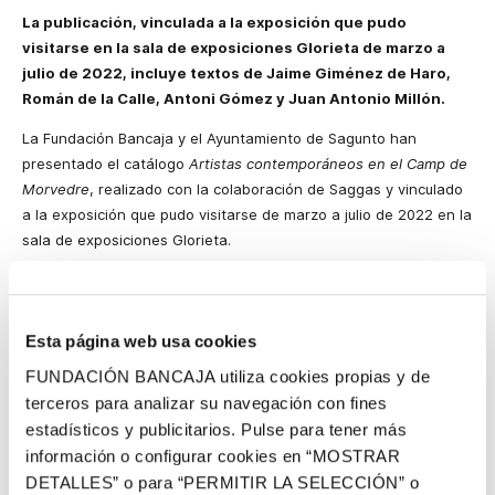
La publicación, vinculada a la exposición que pudo
visitarse en la sala de exposiciones Glorieta de marzo a
julio de 2022, incluye textos de Jaime Giménez de Haro,
Román de la Calle, Antoni Gómez y Juan Antonio Millón.
La Fundación Bancaja y el Ayuntamiento de Sagunto han
presentado el catálogo
Artistas contemporáneos en el Camp de
Morvedre
, realizado con la colaboración de Saggas y vinculado
a la exposición que pudo visitarse de marzo a julio de 2022 en la
sala de exposiciones Glorieta.
La presentación ayer en la Casa Capellà Pallarés contó con la
participación del presidente de la Comisión Delegada de la
Fundación Bancaja en Sagunto, Alfonso Muñoz; el Alcalde del
Esta página web usa cookies
Ayuntamiento de Sagunto, Darío Moreno; la regidora de Cultura
FUNDACIÓN BANCAJA utiliza cookies propias y de
del Ayuntamiento de Sagunto, Asun Moll; el director general de
terceros para analizar su navegación con fines
Saggas, Santiago Álvarez; el comisario de la exposición, Jaime
estadísticos y publicitarios. Pulse para tener más
Giménez de Haro; y Antoni Gómez, autor del texto
El momento
información o configurar cookies en “MOSTRAR
estético del Camp de Morvedre
incluido en el catálogo.
DETALLES” o para “PERMITIR LA SELECCIÓN” o