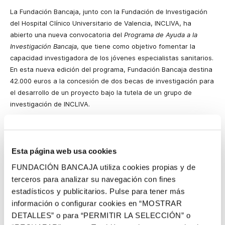
La Fundación Bancaja, junto con la Fundación de Investigación
del Hospital Clínico Universitario de Valencia, INCLIVA, ha
abierto una nueva convocatoria del
Programa de Ayuda a la
Investigación Bancaja
, que tiene como objetivo fomentar la
capacidad investigadora de los jóvenes especialistas sanitarios.
En esta nueva edición del programa, Fundación Bancaja destina
42.000 euros a la concesión de dos becas de investigación para
el desarrollo de un proyecto bajo la tutela de un grupo de
investigación de INCLIVA.
En concreto, se convoca una ayuda destinada a profesionales
que hayan finalizado el periodo de formación sanitaria
especializada regulada para médicos, farmacéuticos, químicos,
Esta página web usa cookies
biólogos, psicólogos clínicos y radiofísicos hospitalarios; y otra
FUNDACIÓN BANCAJA utiliza cookies propias y de
beca para profesionales que hayan finalizado el programa de
terceros para analizar su navegación con fines
doctorado y obtenido el título de doctor.
estadísticos y publicitarios. Pulse para tener más
Pueden optar a estas ayudas todas aquellas personas que
información o configurar cookies en “MOSTRAR
hayan finalizado el periodo de formación sanitaria especializada
DETALLES” o para “PERMITIR LA SELECCIÓN” o
o hayan obtenido el título de doctor en 2010 o fecha posterior.