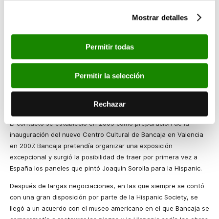
permanecerá en Valencia desde el próximo 1 de octubre hasta
Mostrar detalles
el 10 de enero de 2010. Pondrá a la vista del público medio
centenar de obras, entre las que estarán los paneles regionales
de
Visión España
, junto a obras de ambas colecciones no
Permitir todas
expuestas antes en Valencia como
Sol de Tarde
o
Idilio en el
Mar
.
Permitir la selección
Colaboración con la Hispanic Society of America
En todo el proyecto expositivo de Bancaja con la obra de Sorolla
Rechazar
ha sido clave la colaboración con
la Hispanic Society
of America.
El contacto se estableció en 2005 como preparación de la
inauguración del nuevo Centro Cultural de Bancaja en Valencia
en 2007. Bancaja pretendía organizar una exposición
excepcional y surgió la posibilidad de traer por primera vez a
España los paneles que pintó Joaquín Sorolla para
la Hispanic.
Después de largas negociaciones, en las que siempre se contó
con una gran disposición por parte de
la Hispanic
Society
, se
llegó a un acuerdo con el museo americano en el que Bancaja se