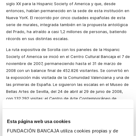
siglo XX para
la Hispanic Society
of America y que, desde
entonces, habían permanecido en la sede de esta institución en
Nueva YorK. El recorrido por cinco ciudades españolas de esta
serie de murales, integrada también en la propuesta antológica
del Prado, ha atraído a casi 1,2 millones de personas, batiendo
récords en sus distintas escalas.
La ruta expositiva de Sorolla con los paneles de la Hispanic
Society of America se inició en el Centro Cultural Bancaja el 7 de
noviembre de 2007, permaneciendo hasta el 31 de marzo de
2008 con un balance final de 452.826 visitantes. Se convirtió en
la exposición más visitada de la Comunidad Valenciana y una de
las primeras de España. Le siguieron las escalas en el Museo de
Bellas Artes de Sevilla, del 24 de abril al 29 de junio de 2008,
con 132.292 visitas; el Centro de Arte Contemporáneo de
Málaga, del 19 de julio al 21 de septiembre, con 161.220
visitantes; el Museo de Bellas Artes de Bilbao, entre el 13 de
octubre de 2008 y el 18 de enero de 2009, donde fue visitada
Esta página web usa cookies
por 154.009 personas; y el Museo Nacional de Arte de Cataluña,
FUNDACIÓN BANCAJA utiliza cookies propias y de
con 252.376 visitas, en una muestra que estuvo abierta al