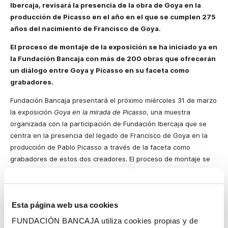
Ibercaja, revisará la presencia de la obra de Goya en la
producción de Picasso en el año en el que se cumplen 275
años del nacimiento de Francisco de Goya.
El proceso de montaje de la exposición se ha iniciado ya en
la Fundación Bancaja con más de 200 obras que ofrecerán
un diálogo entre Goya y Picasso en su faceta como
grabadores.
Fundación Bancaja presentará el próximo miércoles 31 de marzo
la exposición
Goya en la mirada de Picasso
, una muestra
organizada con la participación de Fundación Ibercaja que se
centra en la presencia del legado de Francisco de Goya en la
producción de Pablo Picasso a través de la faceta como
grabadores de estos dos creadores. El proceso de montaje se
ha iniciado ya en la sala de la Fundación Bancaja con la
recepción y desembalaje de las obras.
La exposición, comisariada por Lola Durán Úcar, doctora en
Esta página web usa cookies
Historia del Arte y Cultura Visual, se compone de una selección
FUNDACIÓN BANCAJA utiliza cookies propias y de
de más de 200 obras, en su mayoría grabados, que junto con