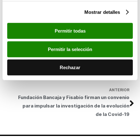
Aznar, el Museu Picasso de Barcelona y la Real Academia de
Bellas Artes de San Fernando, que han cedido obras a esta
Mostrar detalles
exposición a las que se suman las procedentes del patrimonio
artístico de la Fundación Bancaja, que cuenta con una de las
Permitir todas
colecciones más extensas de obra gráfica del pintor malagueño
y que ofrece la oportunidad en este proyecto de conocer
algunas piezas inéditas.
Permitir la selección
SIGUIENTE
Fundación Bancaja presenta la exposición Goya
Rechazar
en la mirada de Picasso. Grabadores
ANTERIOR
Fundación Bancaja y Fisabio firman un convenio
para impulsar la investigación de la evolución
de la Covid-19