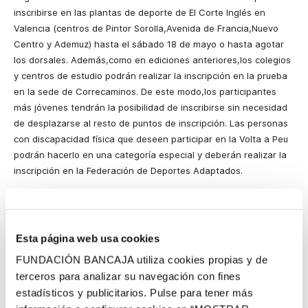
inscribirse en las plantas de deporte de El Corte Inglés en
Valencia (centros de Pintor Sorolla,Avenida de Francia,Nuevo
Centro y Ademuz) hasta el sábado 18 de mayo o hasta agotar
los dorsales. Además,como en ediciones anteriores,los colegios
y centros de estudio podrán realizar la inscripción en la prueba
en la sede de Correcaminos. De este modo,los participantes
más jóvenes tendrán la posibilidad de inscribirse sin necesidad
de desplazarse al resto de puntos de inscripción. Las personas
con discapacidad física que deseen participar en la Volta a Peu
podrán hacerlo en una categoría especial y deberán realizar la
inscripción en la Federación de Deportes Adaptados.
El éxito que esta competición ha obtenido a lo largo de sus
sucesivas ediciones la ha consolidado como una de las carreras
populares de referencia de la Comunidad Valenciana. Este año
Esta página web usa cookies
se cumple la 31 edición de la carrera tal y como la conocemos
actualmente,correspondiendo a la 59 edición de la época
FUNDACIÓN BANCAJA utiliza cookies propias y de
antigua,ya que la primera Volta a Peu de Valencia tuvo lugar en
terceros para analizar su navegación con fines
1924. Tras esa primera carrera,el evento se continuó
estadísticos y publicitarios. Pulse para tener más
celebrando de manera intermitente,hasta que en 1984 se