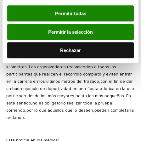
consiguió parar el crono en el 28’40’’ en la edición de 2006. En la
edición de 2012,los vencedores fueron Hassane Auchard,con un
Permitir todas
tiempo de 24’56’’,y Amelia Martín Martínez,que realizó la carrera
en 31’07’’. En la clasificación de atletas en silla de ruedas,el
Permitir la selección
vencedor fue Juan Pascual Plaza.
El recorrido y distancia de la carrera se mantienen con respecto
Rechazar
a las anteriores ediciones. La salida y meta estarán situadas en
el paseo de la Alameda y la distancia a recorrer será de8
kilómetros. Los organizadores recomiendan a todos los
participantes que realicen el recorrido completo y eviten entrar
en la carrera en los últimos metros del trazado,con el fin de dar
un buen ejemplo de deportividad en una fiesta atlética en la que
participan desde los más mayores hasta los más pequeños. En
este sentido,no es obligatorio realizar toda la prueba
corriendo,por lo que aquellos que lo deseen,pueden completarla
andando.
Esta noticia en los medios: