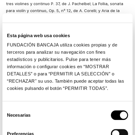
tres violines y continuo P. 37, de J. Pachelbel; La Follia, sonata
para violín y continuo, Op. 5, nº 12, de A. Corelli; y Aria de la
Suite orquestral nº 3, BWV 1068, de J. S. Bach.
Fernando Pascual nació en València en 1988. A lo largo de su
Esta página web usa cookies
carrera ha cosechado varios premios como solista en concursos
nacionales e internacionales y también como miembro de varias
FUNDACIÓN BANCAJA utiliza cookies propias y de
agrupaciones de cámara. Ha sido invitado a actuar en múltiples
terceros para analizar su navegación con fines
festivales y entre 2010 y 2017 ha trabajado regularmente en la
estadísticos y publicitarios. Pulse para tener más
Orquestra de València y la Orquestra de la Comunitat
información o configurar cookies en “MOSTRAR
Valenciana. Es licenciado en Filología Alemana por la Universitat
DETALLES” o para “PERMITIR LA SELECCIÓN” o
de València, Máster en Música por la Universitat Politécnica de
“RECHAZAR" su uso. También puede aceptar todas las
València y Doctor en Investigación en Humanidades, Artes y
cookies pulsando el botón “PERMITIR TODAS”.
Educación por la Universidad de Castilla-La Mancha. Ha ejercido
la docencia en los conservatorios superiores de Málaga y
Granada. Desde 2021 ocupa una cátedra de violín en el
Selección
Conservatorio Superior «Salvador Seguí» de Castellón.
Necesarias
de
Francesc Gamón nació piano por el Conservatorio Superior de
consentimiento
València, y máster en música de la Universidad Politécnica de
Preferencias