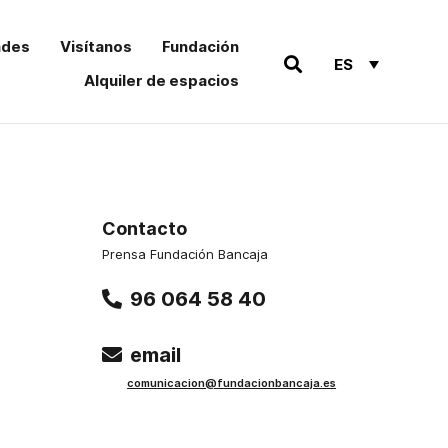
ades
Visítanos
Fundación
ES
Alquiler de espacios
Contacto
Prensa Fundación Bancaja
96 064 58 40
email
comu
nicacion@funda
cionbancaja.es