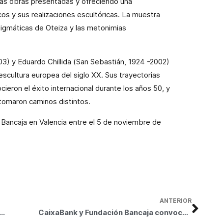
las obras presentadas y ofreciendo una
s y sus realizaciones escultóricas. La muestra
digmáticas de Oteiza y las metonimias
03) y Eduardo Chillida (San Sebastián, 1924 -2002)
escultura europea del siglo XX. Sus trayectorias
ocieron el éxito internacional durante los años 50, y
 tomaron caminos distintos.
n Bancaja en Valencia entre el 5 de noviembre de
ANTERIOR
a presenta la exposición Jorge Oteiza y Eduardo Chillida. Diálogo en los años 50 y 60
CaixaBank y Fundación Bancaja convocan ayudas por 150.000 euros para promover la integración de personas con discapacidad