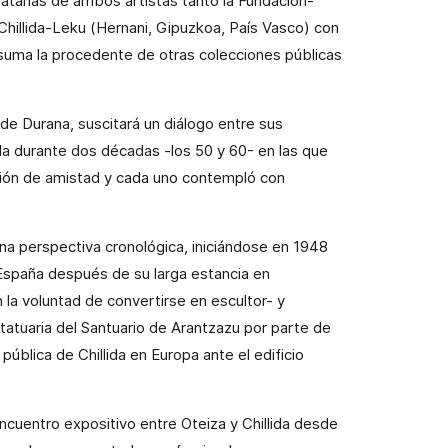
gatarias de ambos artistas tanto la Fundación-
hillida-Leku (Hernani, Gipuzkoa, País Vasco) con
suma la procedente de otras colecciones públicas
de Durana, suscitará un diálogo entre sus
ada durante dos décadas -los 50 y 60- en las que
lación de amistad y cada uno contempló con
na perspectiva cronológica, iniciándose en 1948
España después de su larga estancia en
n la voluntad de convertirse en escultor- y
tatuaria del Santuario de Arantzazu por parte de
 pública de Chillida en Europa ante el edificio
ncuentro expositivo entre Oteiza y Chillida desde