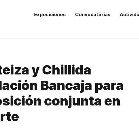
Exposiciones
Convocatorias
Activid
eiza y Chillida
ndación Bancaja para
osición conjunta en
arte