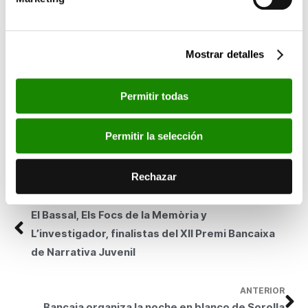
que se realizará un repaso a los distintos enfoques con los que
se ha visto a España desde la literatura y las artes.
Un taller didáctico, en el que los más pequeños aprenderán a
Mostrar detalles
hacer un gran panel como el que hizo el pintor valenciano para
la Hispanic
Society
de Nueva York, completa las actividades en
torno a la exposición.
Permitir todas
Este año, Bancaja destinará a su Obra Social un total de 74,7
millones de euros, lo que supone un incremento superior al 25%,
Permitir la selección
lo que la convierte en la tercera caja de ahorros de España por
fondos destinados, así como en la de mayor crecimiento
Rechazar
porcentual de este presupuesto en el presente año.
SIGUIENTE
El Bassal, Els Focs de la Memòria y
L’investigador, finalistas del XII Premi Bancaixa
de Narrativa Juvenil
ANTERIOR
Bancaja organiza la noche en blanco de Sorolla