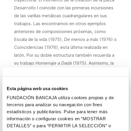
Desarrollo
I
coincide con las primeras incursiones
de las varillas metálicas cuadrangulares en sus
trabajos. Las encontramos en otros ejemplos
anteriores de composiciones próximas, como
Escala de la vida (1975),
De menos a más
(1976) o
Coincidencias
(1976), esta última realizada en
latón. Por su doble estructura también recuerda a
su trabajo
Homenaje a Dadá
(1975). Asimismo, la
realización de esta obra comparte su momento
con las esculturas públicas conocidas como
Generatrius
, pero también con la constante
Esta página web usa cookies
investigación perceptual de la forma. Las piezas
FUNDACIÓN BANCAJA utiliza cookies propias y de
se despliegan así en este doble y complementario
terceros para analizar su navegación con fines
escenario de laboratorio, tanto en la plaza pública
estadísticos y publicitarios. Pulse para tener más
como en la arquitectura de espacios cerrados,
información o configurar cookies en “MOSTRAR
DETALLES” o para “PERMITIR LA SELECCIÓN” o
donde, según afirmaba el autor, siempre