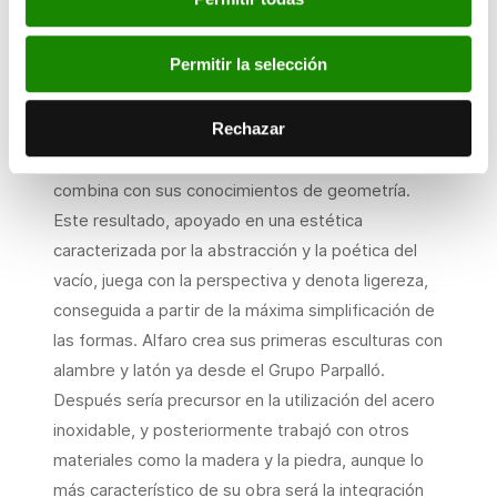
era un desafío a la escultura que se realizaba en el
momento, mediante una serie de referencias al
Permitir la selección
constructivismo ruso y, sobre todo, a los trabajos
de Jorge de Oteiza. Tal y como refleja esta pieza,
Rechazar
el artista crea un lenguaje personal sirviéndose
para ello de la utilización de pocos materiales, que
combina con sus conocimientos de geometría.
Este resultado, apoyado en una estética
caracterizada por la abstracción y la poética del
vacío, juega con la perspectiva y denota ligereza,
conseguida a partir de la máxima simplificación de
las formas. Alfaro crea sus primeras esculturas con
alambre y latón ya desde el Grupo Parpalló.
Después sería precursor en la utilización del acero
inoxidable, y posteriormente trabajó con otros
materiales como la madera y la piedra, aunque lo
más característico de su obra será la integración