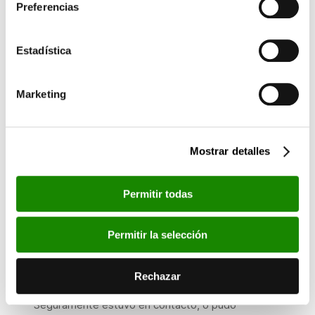
Preferencias
estirpe, aparece parte de una cartela con una
inscripción en una de cuyas líneas se recoge la
terminación de un nombre «…RA», y continúa la
Estadística
siguiente con «lo pintor ann 1528…».
Lamentablemente, se ha perdido buena parte del
Marketing
nombre o apellido del pintor, aunque se han
apuntado algunos nombres como Juan Boyra,
Pedro Buera, Juan Bonora, Gaspar Sopera o más
Mostrar detalles
recientemente Diego Barrera, aunque sería el
primero el que por cronología coincidiría mejor con
Permitir todas
la ejecución de esta pieza. No obstante, hasta el
momento ninguno de estos pintores tiene obra
Permitir la selección
atribuida.
En definitiva, estamos ante un artista cuya
Rechazar
identificación sigue siendo una incógnita.
Seguramente estuvo en contacto, o pudo