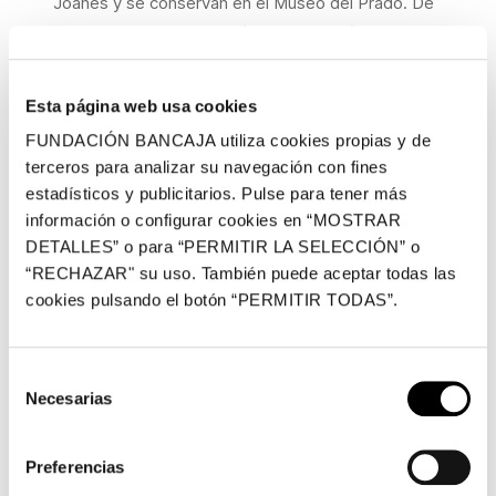
Joanes y se conservan en el Museo del Prado. De
las tres atribuidas a Falcó, la
Ordenación de san
Esteban
se localiza en el mismo museo; en ella uno
de los sacerdotes, situado de pie a la izquierda,
Esta página web usa cookies
presenta un tipo figurativo muy similar al
San
FUNDACIÓN BANCAJA utiliza cookies propias y de
Jerónimo
objeto de este estudio, con su barba
terceros para analizar su navegación con fines
poblada y poco definida, la nariz puntiaguda, su
estadísticos y publicitarios. Pulse para tener más
canon alargado, la precisión de la musculatura y los
información o configurar cookies en “MOSTRAR
sombreados, y el tratamiento de los pliegues,
DETALLES” o para “PERMITIR LA SELECCIÓN” o
como ocurre también con los dos sayones de los
“RECHAZAR" su uso. También puede aceptar todas las
cookies pulsando el botón “PERMITIR TODAS”.
Improperios
.
Igualmente podemos relacionar este
San
Selección
Jerónim
o con otro que se ha atribuido a Onofre
Necesarias
de
Falcó, de una colección particular valenciana.
consentimiento
Ambos coinciden en las posturas forzadas, en la
Preferencias
tonalidad de la paleta pictórica (algo más oscura