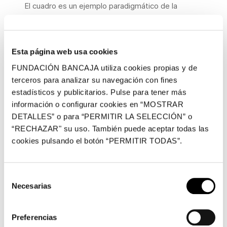
El cuadro es un ejemplo paradigmático de la
producción de Valdés en un momento en el cual
comenzaba a perfilarse su estilo característico,
absolutamente personal, que le permitiría a la
Esta página web usa cookies
postre distanciarse
FUNDACIÓN BANCAJA utiliza cookies propias y de
decididamente de cualquier relación estilística con
terceros para analizar su navegación con fines
el Equipo Crónica. Las primeras arpilleras con
estadísticos y publicitarios. Pulse para tener más
temas procedentes de la pintura clásica, realizadas
información o configurar cookies en “MOSTRAR
a mediados de los años ochenta, presentaban una
DETALLES” o para “PERMITIR LA SELECCIÓN” o
“RECHAZAR" su uso. También puede aceptar todas las
pintura más diluida, aplicada en grandes manchas
cookies pulsando el botón “PERMITIR TODAS”.
planas y con una textura mate que aportaba
visibilidad a las rugosidades de las telas cosidas.
Hacia finales de esa década, el óleo, mezclado por
Selección
el propio artista, comenzó a volverse más denso y
Necesarias
de
grumoso, con un aspecto matérico y una textura
consentimiento
que facilitaba su aplicación con grandes gestos
Preferencias
sobre unas telas que, a su vez, comenzaban a