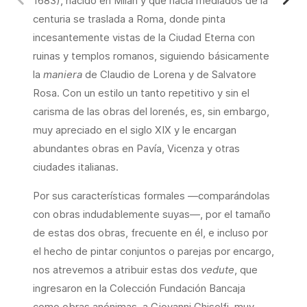
1683), nacido en Milán y que hacia mediados de la
centuria se traslada a Roma, donde pinta
incesantemente vistas de la Ciudad Eterna con
ruinas y templos romanos, siguiendo básicamente
la
maniera
de Claudio de Lorena y de Salvatore
Rosa. Con un estilo un tanto repetitivo y sin el
carisma de las obras del lorenés, es, sin embargo,
muy apreciado en el siglo XIX y le encargan
abundantes obras en Pavía, Vicenza y otras
ciudades italianas.
Por sus características formales —comparándolas
con obras indudablemente suyas—, por el tamaño
de estas dos obras, frecuente en él, e incluso por
el hecho de pintar conjuntos o parejas por encargo,
nos atrevemos a atribuir estas dos
vedute
, que
ingresaron en la Colección Fundación Bancaja
como obras anónimas, a Giovanni Ghisolfi, muy