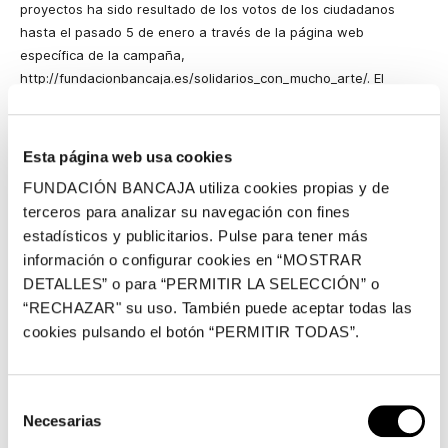
proyectos ha sido resultado de los votos de los ciudadanos
hasta el pasado 5 de enero a través de la página web
específica de la campaña,
http://fundacionbancaja.es/solidarios_con_mucho_arte/. El
proyecto con más respaldo recibe el 50% de la recaudación; el
segundo más votado el 30%; y el tercero, el 20%, según
contemplan las bases de la campaña.
Esta página web usa cookies
El recuento final de votos ha situado a Cruz Roja Comunidad
FUNDACIÓN BANCAJA utiliza cookies propias y de
Valenciana como la asociación que ha recibido mayor apoyo y
terceros para analizar su navegación con fines
su proyecto recibirá 22.721 euros. La entidad destinará estos
estadísticos y publicitarios. Pulse para tener más
fondos a su programa de fomento del empleo e integración
información o configurar cookies en “MOSTRAR
laboral de colectivos vulnerables, un proyecto que se desarrolla
DETALLES” o para “PERMITIR LA SELECCIÓN” o
en la Comunidad Valenciana y que se centra en los colectivos
“RECHAZAR" su uso. También puede aceptar todas las
de personas desempleadas de larga duración, mujeres con
cookies pulsando el botón “PERMITIR TODAS”.
dificultades, personas inmigrantes, personas refugiadas o
solicitantes de medidas de protección internacional y jóvenes
con dificultades que abandonaron el sistema educativo o que
Selección
tienen una baja cualificación.
Necesarias
de
Cáritas Diocesana de Valencia recibirá 13.632 euros. La entidad