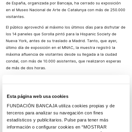
de España, organizada por Bancaja, ha cerrado su exposición
en el Museo Nacional de Arte de Catalunya con más de 250.000
visitantes.
El público aprovechó al máximo los últimos días para disfrutar de
los 14 paneles que Sorolla pintó para
la Hispanic
Society
de
Nueva York, antes de su traslado a Madrid. Tanto, que ayer,
último día de exposición en el MNAC, la muestra registró la
máxima afluencia de visitantes desde su llegada a la ciudad
condal, con más de 10.000 asistentes, que realizaron esperas
de más de dos horas.
Barcelona ha sido, tras Valencia, la ciudad donde más personas
se han acercado a ver las obras de Joaquín Sorolla, desde que
Bancaja hiciera posible su exposición en España.
Esta página web usa cookies
La próxima semana los 14 lienzos viajarán a Madrid, donde
FUNDACIÓN BANCAJA utiliza cookies propias y de
formarán parte de una muestra antológica con más de 100
terceros para analizar su navegación con fines
obras dedicada al maestro Joaquín Sorolla, que recorrerá de
estadísticos y publicitarios. Pulse para tener más
una forma ambiciosa lo mejor de la producción del artista. Esta
información o configurar cookies en “MOSTRAR
exposición incluirá todas las obras maestras del pintor