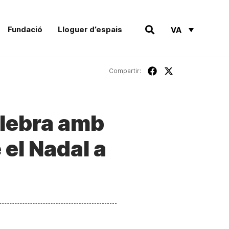
Fundació
Lloguer d’espais
VA
Compartir:
elebra amb
 el Nadal a