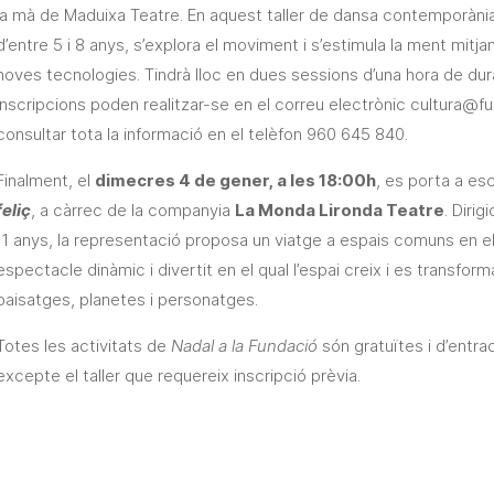
la mà de Maduixa Teatre. En aquest taller de dansa contemporània i
d’entre 5 i 8 anys, s’explora el moviment i s’estimula la ment mitjan
noves tecnologies. Tindrà lloc en dues sessions d’una hora de durad
inscripcions poden realitzar-se en el correu electrònic cultura@f
consultar tota la informació en el telèfon 960 645 840.
Finalment, el
dimecres 4 de gener, a les 18:00h
, es porta a e
feliç
, a càrrec de la companyia
La Monda Lironda Teatre
. Diri
11 anys, la representació proposa un viatge a espais comuns en el
espectacle dinàmic i divertit en el qual l’espai creix i es transfo
paisatges, planetes i personatges.
Totes les activitats de
Nadal a la Fundació
són gratuïtes i d’entrada
excepte el taller que requereix inscripció prèvia.