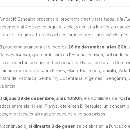
Fundació Bancaixa presenta el programa d’activitats
Nadal a la F
desembre al 4 de gener. Aquest cicle, vinculat a les festes nadalen
gratuïts i dirigits a tots els públics, amb especial atenció als més
El programa arrancarà el dimecres
28 de desembre, a les 20h
,
Danses Alimara
, que combinarà en l’escenari música, ball i indum
en un repertori de danses tradicionals de Nadal de tota la Comun
típiques de localitats com Planes, Murla, Benimodo, Chulilla, Vall
Alfara del Patriarca, Benifallim, Cocentaina, Algemesí, Benigànim, Va
València.
El
dijous 29 de desembre, a les 18:30h
, els coralistes de l’
Orfe
edats entre els 4 i els 17 anys, ofereixen El Retaulet, un concert
cançons tradicionals nadalenques de diversos països.
A continuació, el
dimarts 3 de gener
se celebra en la Fundació 