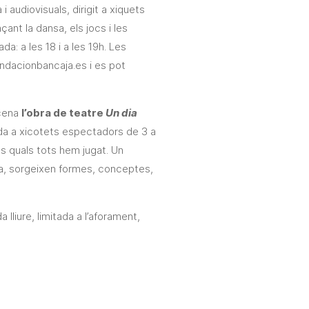
 audiovisuals, dirigit a xiquets
çant la dansa, els jocs i les
a: a les 18 i a les 19h. Les
undacionbancaja.es i es pot
scena
l’obra de teatre
Un dia
gida a xicotets espectadors de 3 a
s quals tots hem jugat. Un
rma, sorgeixen formes, conceptes,
 lliure, limitada a l’aforament,