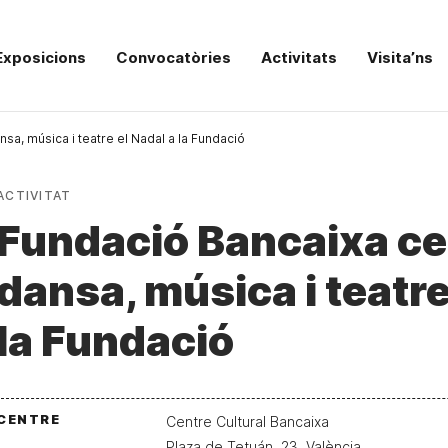
Exposicions
Convocatòries
Activitats
Visita’ns
a, música i teatre el Nadal a la Fundació
ACTIVITAT
Fundació Bancaixa c
dansa, música i teatre
la Fundació
CENTRE
Centre Cultural Bancaixa
Plaza de Tetuán, 23, València