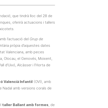
undació
, que tindrà lloc del 28 de
ques, oferirà actuacions i tallers
 xicotets.
 amb l’actuació del
Grup de
entària pròpia d’aquestes dates
itat Valenciana, amb peces
ada, Olocau, el Genovés, Moixent,
ll d’Uixó, Alcàsser i l’Horta de
ó Valencià Infantil
(OVI), amb
 de Nadal amb versions corals de
el
taller Ballant amb formes
, de