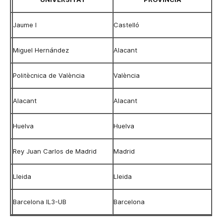
Jaume I
Castelló
Miguel Hernández
Alacant
Politècnica de València
València
Alacant
Alacant
Huelva
Huelva
Rey Juan Carlos de Madrid
Madrid
Lleida
Lleida
Barcelona IL3-UB
Barcelona