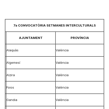
7a CONVOCATÒRIA SETMANES INTERCULTURALS
AJUNTAMENT
PROVÍNCIA
Alaquàs
València
Algemesí
València
Alzira
València
Foios
València
Gandia
València