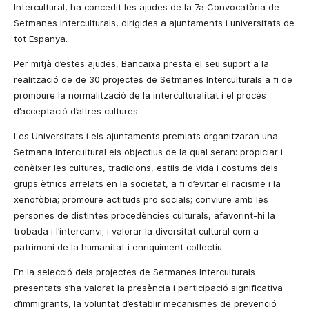
Intercultural, ha concedit les ajudes de la 7a Convocatòria de
Setmanes Interculturals, dirigides a ajuntaments i universitats de
tot Espanya.
Per mitjà d’estes ajudes, Bancaixa presta el seu suport a la
realització de de 30 projectes de Setmanes Interculturals a fi de
promoure la normalització de la interculturalitat i el procés
d’acceptació d’altres cultures.
Les Universitats i els ajuntaments premiats organitzaran una
Setmana Intercultural els objectius de la qual seran: propiciar i
conèixer les cultures, tradicions, estils de vida i costums dels
grups ètnics arrelats en la societat, a fi d’evitar el racisme i la
xenofòbia; promoure actituds pro socials; conviure amb les
persones de distintes procedències culturals, afavorint-hi la
trobada
i l’intercanvi; i valorar la diversitat cultural com a
patrimoni de la humanitat i enriquiment col·lectiu.
En la selecció dels projectes de Setmanes Interculturals
presentats s’ha valorat la presència i participació significativa
d’immigrants, la voluntat d’establir mecanismes de prevenció