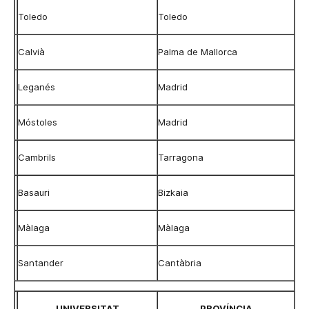
Toledo
Toledo
Calvià
Palma de Mallorca
Leganés
Madrid
Móstoles
Madrid
Cambrils
Tarragona
Basauri
Bizkaia
Màlaga
Màlaga
Santander
Cantàbria
UNIVERSITAT
PROVÍNCIA