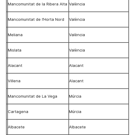
Mancomunitat de la Ribera Alta
València
Mancomunitat de l’Horta Nord
València
Meliana
València
Mislata
València
Alacant
Alacant
Villena
Alacant
Mancomunitat de La Vega
Múrcia
Cartagena
Múrcia
Albacete
Albacete