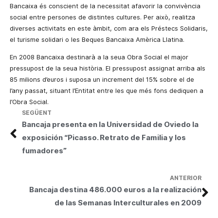
Bancaixa és conscient de la necessitat afavorir la convivència
social entre persones de distintes cultures. Per això, realitza
diverses activitats en este àmbit, com ara els Préstecs Solidaris,
el turisme solidari o les Beques Bancaixa Amèrica Llatina.
En 2008
Bancaixa
destinarà a
la seua Obra Social
el major
pressupost de la seua història. El pressupost assignat arriba als
85 milions d’euros i suposa un increment del 15% sobre el de
l’any passat,
situant
l’Entitat entre les que més fons dediquen a
l’Obra Social.
SEGÜENT
Bancaja presenta en la Universidad de Oviedo la
exposición “Picasso. Retrato de Familia y los
fumadores”
ANTERIOR
Bancaja destina 486.000 euros a la realización
de las Semanas Interculturales en 2009