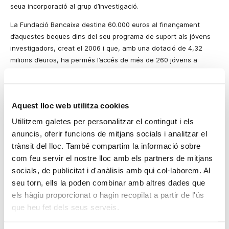
seua incorporació al grup d’investigació.
La Fundació Bancaixa destina 60.000 euros al finançament
d’aquestes beques dins del seu programa de suport als jóvens
investigadors, creat el 2006 i que, amb una dotació de 4,32
milions d’euros, ha permés l’accés de més de 260 jóvens a
contractes d’investigació.
El programa de beques funciona des del 2007 i la seua cinquena
convocatòria s’ha fet al maig del 2011. La permanència d’un alt
Aquest lloc web utilitza cookies
percentatge de becats en els grups d’investigació després de
Utilitzem galetes per personalitzar el contingut i els
finalitzar la beca llançadora (pròxim al 90% en les convocatòries
anuncis, oferir funcions de mitjans socials i analitzar el
2007 a 2009) constata que aquest programa està complint amb
trànsit del lloc. També compartim la informació sobre
el seu objectiu.
com feu servir el nostre lloc amb els partners de mitjans
La sol·licitud de beca ve avalada pel grup d’investigació en el
socials, de publicitat i d'anàlisis amb qui col·laborem. Al
qual s’integra el beneficiari. Els grups CIBERER són objecte
seu torn, ells la poden combinar amb altres dades que
d’avaluació contínua per a garantir la seua excel·lència i
els hàgiu proporcionat o hagin recopilat a partir de l'ús
compromís amb la investigació en malalties rares. El treball del
que heu fet dels seus serveis.
beneficiari es desenvolupa dins d’un projecte d’investigació
col·laboratiu i acreditat pel seu finançament en una convocatòria