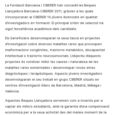
La
Fundació Bancaixa i CIBERER han concedit
les
Beques
Llançadora Bancaixa-CIBERER 2011, gràcies a les quals
s’incorporaran al CIBERER 10 jóvens llicenciats en qualitat
d’investigadors en formació. El principal criteri de selecció ha
sigut l’excel·lència acadèmica dels candidats.
Els beneficiaris desenvoluparan la seua tasca en projectes
d’investigació sobre diverses malalties rares que provoquen
malformacions congènites, trastorns metabòlics, discapacitat
intel·lectual o trastorns neurosensorials. L’objectiu d’aquests
projectes és conéixer millor les causes i naturalesa de les
malalties rares esmentades i desenvolupar noves eines
diagnòstiques i terapèutiques. Aquests jóvens investigadors
desenvoluparan el seu treball en grups CIBERER situats en
centres d’investigació líders de Barcelona, Madrid, Màlaga i
València.
Aquestes Beques Llançadora serveixen com a incentiu per a
captar els millors estudiants, amb la garantia d’una compensació
econòmica per a la seua activitat des del mateix moment de la