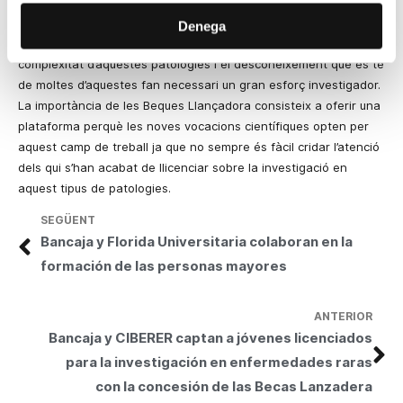
problema sociosanitari de primer ordre.
Denega
La investigació en malalties rares té una gran importància. La
complexitat d’aquestes patologies i el desconeixement que es té
de moltes d’aquestes fan necessari un gran esforç investigador.
La importància de les Beques Llançadora consisteix a oferir una
plataforma perquè les noves vocacions científiques opten per
aquest camp de treball ja que no sempre és fàcil cridar l’atenció
dels qui s’han acabat de llicenciar sobre la investigació en
aquest tipus de patologies.
SEGÜENT
Bancaja y Florida Universitaria colaboran en la
formación de las personas mayores
ANTERIOR
Bancaja y CIBERER captan a jóvenes licenciados
para la investigación en enfermedades raras
con la concesión de las Becas Lanzadera