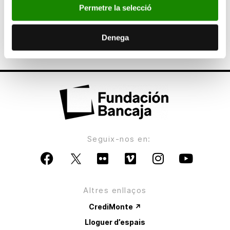
Permetre la selecció
Bancaja presenta el último libro de Vicent
Josep Escartí, “Jaume Bleda i l’expulsió dels
moriscos valencians”
Denega
Seguix-nos en:
Altres enllaços
CrediMonte ↗
Lloguer d’espais