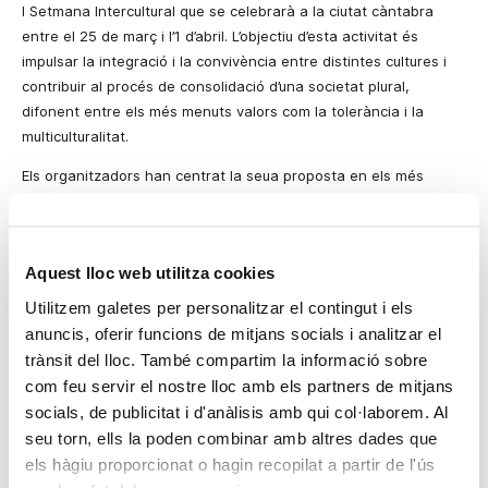
I Setmana Intercultural
que se celebrarà a la ciutat càntabra
entre el 25 de març i l’1 d’abril. L’objectiu d’esta activitat és
impulsar la integració i la convivència entre distintes cultures i
contribuir al procés de consolidació d’una societat plural,
difonent entre els més menuts
valors
com la tolerància i la
multiculturalitat.
Els organitzadors han centrat la seua proposta en els més
menuts perquè és en estes edats quan es fonamenten els pilars
del nostre comportament.
El programa intenta acostar les cultures dels diferents
Aquest lloc web utilitza cookies
continents. Des dels països àrabs (tallers de tatuatge d’
henna
,
Utilitzem galetes per personalitzar el contingut i els
dansa del ventre, orfebreria tuareg), Àsia (cuina asiàtica, plats
anuncis, oferir funcions de mitjans socials i analitzar el
xinesos, malabars
swing
…), Oceania (maquillatge maori, pintura
trànsit del lloc. També compartim la informació sobre
i decoració aborigen) o Amèrica del Sud (
capoeira
, collars, taller
com feu servir el nostre lloc amb els partners de mitjans
de modelatge de fang…) fins a Àfrica o Europa. A més,
socials, de publicitat i d'anàlisis amb qui col·laborem. Al
associacions com Manos Morenas o Camerún exposaran els
seu torn, ells la poden combinar amb altres dades que
seus punts de vista sobre la multiculturalitat.
els hàgiu proporcionat o hagin recopilat a partir de l'ús
Les activitats proposades es realitzaran al Palau d’Exposicions