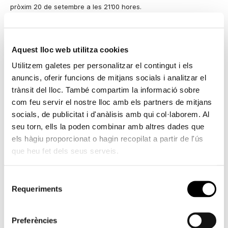
pròxim 20 de setembre a les 21’00 hores.
L’ampliació de l’horari de la biblioteca va començar a realitzar-se
el 2005 i, després de la bona acceptació dels estudiants,
l’entitat va decidir continuar facilitant les seues instal·lacions 24
Aquest lloc web utilitza cookies
hores cada vegada que s’acosta un període d’exàmens. Esta
Utilitzem galetes per personalitzar el contingut i els
iniciativa d’ampliació de l’horari de la biblioteca es realitza també
anuncis, oferir funcions de mitjans socials i analitzar el
al juny i gener, coincidint amb les altres dues èpoques d’estudi
trànsit del lloc. També compartim la informació sobre
intensiu.
com feu servir el nostre lloc amb els partners de mitjans
La Fundació Bancaixa compleix així una de les directrius
socials, de publicitat i d'anàlisis amb qui col·laborem. Al
marcades en el seu pla estratègic, on una de les línies
seu torn, ells la poden combinar amb altres dades que
d’actuació prioritàries és la dedicada a Joves i, dins d’esta, el
els hàgiu proporcionat o hagin recopilat a partir de l'ús
programa específic de Formació.
que heu fet dels seus serveis.
Actualment, la biblioteca de Bancaixa a Alacant compta amb un
Selecció
total de 89 places, molt utilitzades pels estudiants. En este
Requeriments
de
sentit, cal assenyalar que, el 2006, 31.425 persones van usar la
biblioteca d’Alacant. El 13% de les assistències van tindre lloc
consentiment
precisament en els períodes en els quals la biblioteca obri les 24
Preferències
hores. Gener i febrer van ser els mesos que major afluència