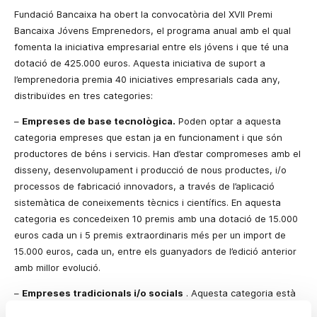
Fundació Bancaixa ha obert la convocatòria del XVII Premi
Bancaixa Jóvens Emprenedors, el programa anual amb el qual
fomenta la iniciativa empresarial entre els jóvens i que té una
dotació de 425.000 euros. Aquesta iniciativa de suport a
l’emprenedoria premia 40 iniciatives empresarials cada any,
distribuïdes en tres categories:
–
Empreses de base tecnològica.
Poden optar a aquesta
categoria empreses que estan ja en funcionament i que són
productores de béns i servicis. Han d’estar compromeses amb el
disseny, desenvolupament i producció de nous productes, i/o
processos de fabricació innovadors, a través de l’aplicació
sistemàtica de coneixements tècnics i científics. En aquesta
categoria es concedeixen 10 premis amb una dotació de 15.000
euros cada un i 5 premis extraordinaris més per un import de
15.000
euros, cada un, entre els guanyadors de l’edició anterior
amb millor evolució.
–
Empreses tradicionals i/o socials
. Aquesta categoria està
dirigida a empreses ja en funcionament, productores de béns i