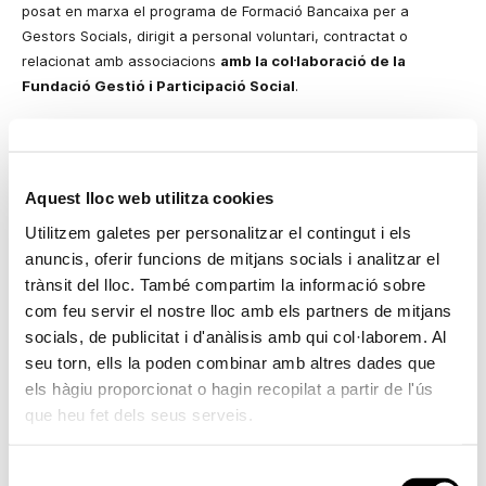
posat en marxa el programa de Formació Bancaixa per a
Gestors Socials, dirigit a personal voluntari, contractat o
relacionat amb associacions
amb la col·laboració de
la
Fundació Gestió
i Participació Social
.
Les persones són el principal actiu de les entitats socials. Tot i
això, les associacions no lucratives troben de vegades
dificultats per comptar amb personal format, a causa de factors
Aquest lloc web utilitza cookies
com la situació econòmica, que influeix en dificultats per retindre
professionals de vàlua i sostindre
plans
de formació permanent;
Utilitzem galetes per personalitzar el contingut i els
dificultats per compaginar la vida laboral i personal amb
anuncis, oferir funcions de mitjans socials i analitzar el
l’exigència de temps pròpia d’un programa formatiu; o l’escassa
trànsit del lloc. També compartim la informació sobre
oferta formativa de qualitat en determinats llocs.
com feu servir el nostre lloc amb els partners de mitjans
socials, de publicitat i d'anàlisis amb qui col·laborem. Al
Bancaixa, seguint els objectius del seu compromís social, ha
seu torn, ells la poden combinar amb altres dades que
detectat estes necessitats i pretén, per mitjà del programa de
els hàgiu proporcionat o hagin recopilat a partir de l'ús
Formació per a Gestió d’Associacions, promoure un major nivell
tècnic entre el personal voluntari, contractat o relacionat amb
que heu fet dels seus serveis.
associacions.
Selecció
Els continguts del curs estan distribuïts en dos mòduls: el