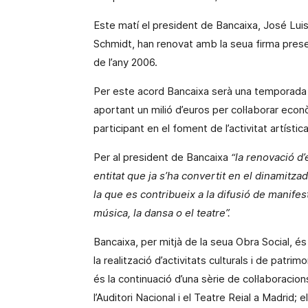
Este matí el president de Bancaixa, José Luis 
Schmidt, han renovat amb la seua firma prese
de l’any 2006.
Per este acord Bancaixa serà una temporada mé
aportant un milió d’euros per col·laborar econ
participant en el foment de l’activitat artíst
Per al president de Bancaixa
“la renovació d’
entitat que ja s’ha convertit en el dinamitzador
la que es contribueix a la difusió de manifes
música, la dansa o el teatre”.
Bancaixa, per mitjà de
la seua Obra Social
, é
la realització d’activitats culturals i de patrim
és la continuació d’una sèrie de col·laboracio
l’Auditori Nacional i el Teatre
Reial
a Madrid; el