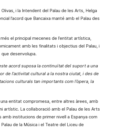
Olivas, i la Intendent del Palau de les Arts, Helga
ncial l’acord que Bancaixa manté amb el Palau des
s el principal mecenes de l’entitat artística,
òmicament amb les finalitats i objectius del Palau, i
ica que desenvolupa.
este acord suposa la continuïtat del suport a una
 de l’activitat cultural a la nostra ciutat, i des de
tacions culturals tan importants com l’òpera, la
s una entitat compromesa, entre altres àrees, amb
oni artístic. La col·laboració amb el Palau de les Arts
ns amb institucions de primer nivell a Espanya com
 Palau de la Música i el Teatre del Liceu de