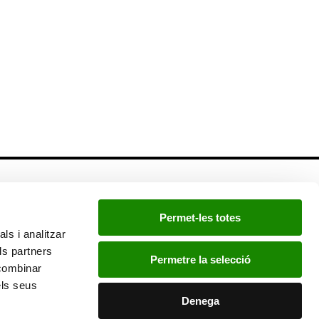
Newsletter
Permet-les totes
Si quieres estar a la última, inscríbete a nuestra
ls i analitzar
newsletter:
ls partners
Permetre la selecció
 combinar
els seus
He leído y acepto la
política de privacidad
.
Denega