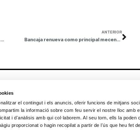
ANTERIOR
Bancaja expondrá en Valencia las Tanagras del Museo del Louvre, una de las colecciones más completas del mundo
Bancaja renueva como principal mecenas del Palau de les Arts
Altres enllaços
cookies
CrediMonte ↗
Lloguer d’espais
alitzar el contingut i els anuncis, oferir funcions de mitjans socia
Comunicació
Sol·licitud d’imatges de la col·lecció
compartim la informació sobre com feu servir el nostre lloc amb e
d’art
icitat i d'anàlisis amb qui col·laborem. Al seu torn, ells la poden
Colecció d’art
Publicacions
giu proporcionat o hagin recopilat a partir de l'ús que heu fet d
Contacte