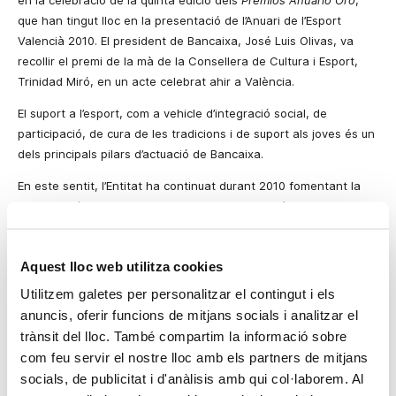
en la celebració de la quinta edició dels
Premios Anuario
Oro
,
que han tingut lloc en la presentació de l’Anuari de l’Esport
Valencià 2010. El president de Bancaixa, José Luis Olivas, va
recollir el premi de la mà de la Consellera de Cultura i Esport,
Trinidad Miró, en un acte celebrat ahir a València.
El suport a l’esport, com a vehicle d’integració social, de
participació, de
cura
de les tradicions i de suport als joves és un
dels principals pilars d’actuació de Bancaixa.
En este sentit, l’Entitat ha continuat durant 2010 fomentant la
participació col·lectiva i l’esport popular, per mitjà d’iniciatives
com la
28a Volta a Peu Bancaixa 2010
, que va reunir a més de
30.000 persones, o el suport des de fa més de vint anys a la
Aquest lloc web utilitza cookies
pilota valenciana, un dels esports més representatius de
la
Comunitat Valenciana. Bancaixa
ha estat
present
en les
Utilitzem galetes per personalitzar el contingut i els
principals competicions d’enguany, com el
XX Circuit Bancaixa
, el
anuncis, oferir funcions de mitjans socials i analitzar el
torneig per equips més important del calendari, o els tornejos
trànsit del lloc. També compartim la informació sobre
individuals en les modalitats d’
Escala i Corda
i
Raspall
.
com feu servir el nostre lloc amb els partners de mitjans
socials, de publicitat i d'anàlisis amb qui col·laborem. Al
El suport als joves esportistes és una altra de les apostes de