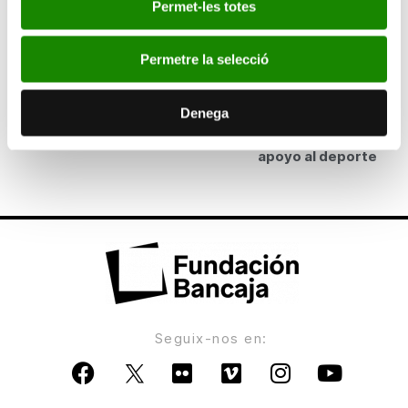
Permet-les totes
Bancaja ofrece en Valencia un taller de arte para
personas mayores, vinculado a la exposición
Por laberintos
Permetre la selecció
ANTERIOR
Denega
Bancaja recibe el Premio Anuario Oro por su
apoyo al deporte
Seguix-nos en: