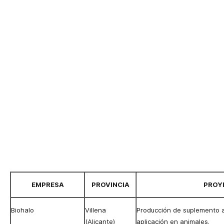
EMPRESA
PROVINCIA
PROY
Biohalo
Villena
Producción de suplemento a
(Alicante)
aplicación en animales.