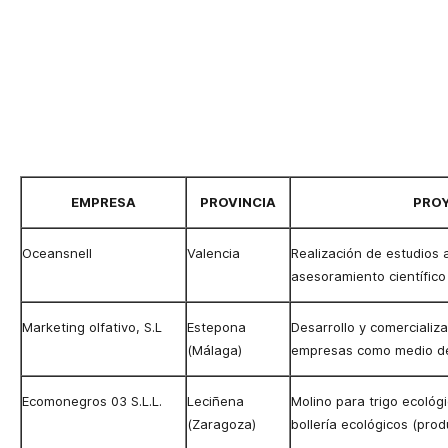
EMPRESA
PROVINCIA
PRO
Oceansnell
Valencia
Realización de estudios 
asesoramiento científico 
Marketing olfativo, S.L
Estepona
Desarrollo y comercializ
(Málaga)
empresas como medio de
Ecomonegros 03 S.L.L.
Leciñena
Molino para trigo ecológ
(Zaragoza)
bollería ecológicos (prod