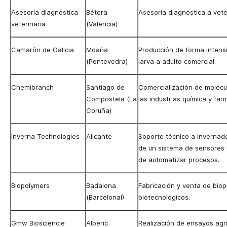
Asesoría diagnóstica
Bétera
Asesoría diagnóstica a vete
veterinaria
(Valencia)
Camarón de Galicia
Moaña
Producción de forma intens
(Pontevedra)
larva a adulto comercial.
Chemibranch
Santiago de
Comercialización de molécul
Compostela (La
las industrias química y far
Coruña)
Inverna Technologies
Alicante
Soporte
técnico a invernad
de un sistema de sensores 
de automatizar procesos.
Biopolymers
Badalona
Fabricación y venta de bio
(BarcelonaI)
biotecnológicos.
Gmw Biosciencie
Alberic
Realización de ensayos agrí