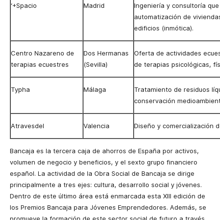
‘+Spacio
Madrid
Ingeniería y consultoría qu
automatización de vivienda
edificios (inmótica).
Centro Nazareno de
Dos Hermanas
Oferta de actividades ecu
terapias ecuestres
(Sevilla)
de terapias psicológicas, fís
Typha
Málaga
Tratamiento de residuos líq
conservación medioambient
Atravesdel
Valencia
Diseño y comercialización 
Bancaja es la tercera caja de ahorros de España por activos,
volumen de negocio y beneficios, y el sexto grupo financiero
español. La actividad de
la Obra Social
de Bancaja se dirige
principalmente a tres ejes: cultura, desarrollo social y jóvenes.
Dentro de este último área está enmarcada esta XIII edición de
los Premios Bancaja para Jóvenes Emprendedores. Además, se
promueve la formación de este sector social de futuro a través