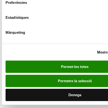
Preferències
Estadístiques
Màrqueting
Mostra
Permet-les totes
Permetre la selecció
Denega