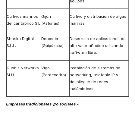
equipos).
Cultivos marinos
Gijón
Cultivo y distribución de algas
del cantabrico S.L
(Asturias)
marinas.
Sharika Digital
Donostia
Desarrollo de aplicaciones de
S.L.L.
(Guipúzcoa)
alto valor añadido utilizando
software libre.
Quobis Networks
Vigo
Instalación de sistemas de
SLU
(Pontevedra)
networking, telefonía IP y
despliegue de redes
inalámbricas.
Empresas tradicionales y/o sociales.-