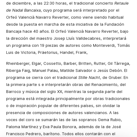
de diciembre, a las 22:30 horas, el tradicional concierto
Retaule
de Nadal Bancaixa
, cuyo programa será interpretado por el
Orfeó Valencià Navarro Reverter, como viene siendo habitual
desde la puesta en marcha de esta iniciativa de la Fundación
Bancaja hace 40 años. El Orfeó Valencià Navarro Reverter, bajo
la dirección del maestro Josep Lluís Valldecabres, interpretará
un programa con 19 piezas de autores como Monteverdi, Tomás
Luis de Victoria, Präetorius, Handel, Frank,
Rheinberger, Elgar, Cossetto, Barber, Britten, Rutter, Gil Tàrrega,
Riberga Faig, Manuel Palau, Matilde Salvador o Jesús Debón. El
programa se cierra con el tradicional
Stille Nacht
, de Gruber. En
la primera parte s e interpretarán obras del Renacimiento, del
Barroco y música del siglo XX, mientras la segunda parte del
programa está integrada principalmente por obras tradicionales
o de inspiración popular de diferentes países, sin olvidar la
presencia de composiciones de autores valencianos. A las
voces del coro se sumarán las de las sopranos Gema Rubio,
Paloma Martínez y Eva Paula Bonora, además de la de José
Francisco Pedrero, barítono. Todos ellos contarán con el